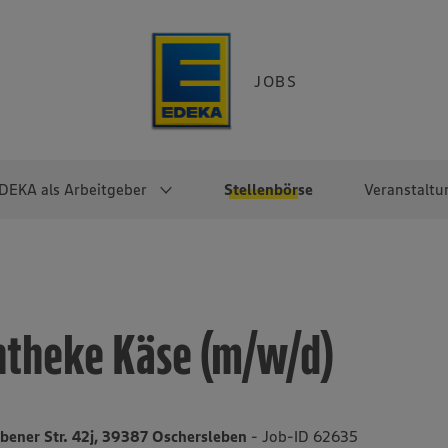
JOBS
DEKA als Arbeitgeber
Stellenbörse
Veranstaltu
e
EKA
Berufseinsteiger:innen
Arbeitgeber im
Berufserfahrene
Überblick
raktikum
Traineeprogramme
Berufe@EDEKA
ntheke Käse (m/w/d)
EDEKA-Zentrale
en
duktion
Direkteinstieg
Selbstständig mit EDEKA
EDEKA Fruchtkontor
ntätigkeit
Noch Fragen?
EDEKA Foodservice
EDEKA-
bener Str. 42j, 39387 Oschersleben
- Job-ID 62635
Regionalgesellschaften