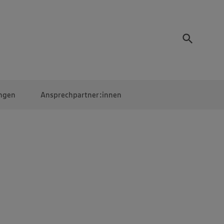
ngen
Ansprechpartner:innen
Mitarbeiter:innen
EDEKA Campus
Digitales Lernen
Veranstaltungen &
Wettbewerbe