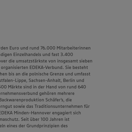
rden Euro und rund 76.000 Mitarbeiterinnen
ändigen Einzelhandels und fast 3.400
ver
die umsatzstärkste von insgesamt sieben
h organisierten EDEKA-Verbund. Sie besteht
schen bis an die polnische Grenze und umfasst
tfalen-Lippe, Sachsen-Anhalt, Berlin und
1.500 Märkte sind in der Hand von rund 640
ternehmensverbund gehören mehrere
d Backwarenproduktion
Schäfer’s
, die
erngut
sowie das Traditionsunternehmen für
EDEKA Minden-Hannover engagiert sich
aschutz. Seit über 100 Jahren ist
eln
eines der Grundprinzipien des