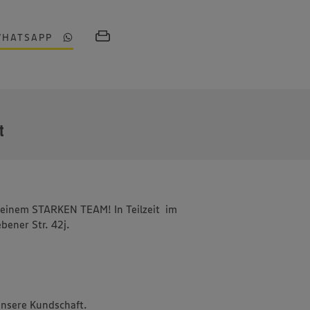
WHATSAPP
MEHR
t
in einem STARKEN TEAM! In Teilzeit im
ener Str. 42j.
unsere Kundschaft.