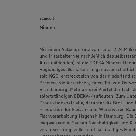
Standort
Minden
Mit einem Außenumsatz von rund 12,24 Millia
und Mitarbeitern (einschließlich des selbstst
Auszubildenden) ist die
EDEKA Minden-Hanno
Regionalgesellschaften im genossenschaftlic
seit 1920, erstreckt sich von der niederländi
Bremen, Niedersachsen, einen Teil von Ostwes
Brandenburg. Mehr als drei Viertel der fast 
selbstständigen EDEKA-Kaufleuten. Zum Un
Produktionsbetriebe, darunter die Brot- un
Produktion für Fleisch- und Wurstwaren
Bau
Fischverarbeitung
Hagenah
in Hamburg. Die 
wegweisend in Sachen Nachhaltigkeit und Klim
verantwortungsvolles und nachhaltiges Hand