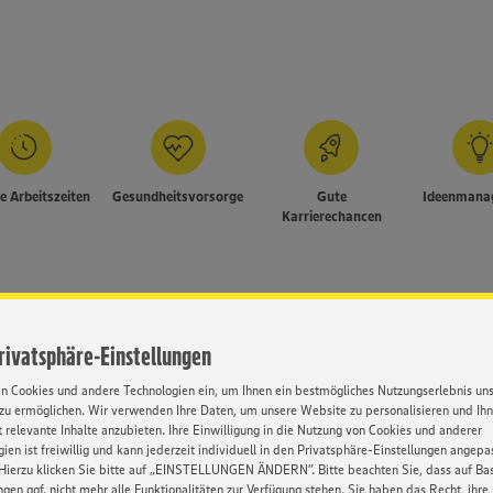
le Arbeitszeiten
Gesundheitsvorsorge
Gute
Ideenmana
Karrierechancen
s Gesicht
Kontakt
Privatsphäre-Einstellungen
er WhatsApp oder unser
Frau Köbke
stwegen bitten wir um
en Cookies und andere Technologien ein, um Ihnen ein bestmögliches Nutzungserlebnis un
Zweite MARKTKA
ht zurückschicken.
zu ermöglichen. Wir verwenden Ihre Daten, um unsere Website zu personalisieren und Ih
Job-ID: 62635
 relevante Inhalte anzubieten. Ihre Einwilligung in die Nutzung von Cookies und anderer
ien ist freiwillig und kann jederzeit individuell in den Privatsphäre-Einstellungen angepa
bhängig von Geschlecht,
0571 - 802 7054
Hierzu klicken Sie bitte auf „EINSTELLUNGEN ÄNDERN”. Bitte beachten Sie, dass auf Basi
, Behinderung, Religion, Alter
ngen ggf. nicht mehr alle Funktionalitäten zur Verfügung stehen. Sie haben das Recht, ihre