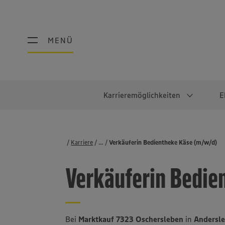
MENÜ
MENÜ
Karrieremöglichkeiten
E
Schüler:innen
Warum EDEKA?
Studierend
Berufe@ED
Karriere
...
Stellenbörse
Verkäuferin Bedientheke Käse (m/w/d)
Ausbildung & Duales Studium
Work-Life-Balance
Studentisches P
Einzelhandel
Verkäuferin Bedie
Schülerpraktikum
Faires Gehalt
Abschlussarbeit
Lebensmittelpro
Diversität
Werkstudierende
Lager & Logistik
Noch Fragen?
IT
Bei
Marktkauf 7323 Oschersleben
in
Andersle