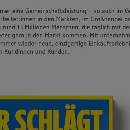
Lager & Logistik
immer eine Gemeinschaftsleistung – so auch im G
Für Großkunden
arbeiter:innen in den Märkten, im Großhandel ode
ice
Expansion & Immobilien
ie rund 13 Millionen Menschen, die täglich mit
eder gern in den Markt kommen. Mit unternehme
e immer wieder neue, einzigartige Einkaufserlebn
en Kundinnen und Kunden.