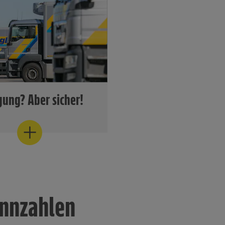
Lebensmitteln aus der he
Landwirtschaft.
Frischetheke
gung? Aber sicher!
 Märkte jederzeit
h und flexibel beliefert
at der Verbund seine
ngsstruktur über die
nweg permanent
wickelt und breiter
t.
ennzahlen
gistik