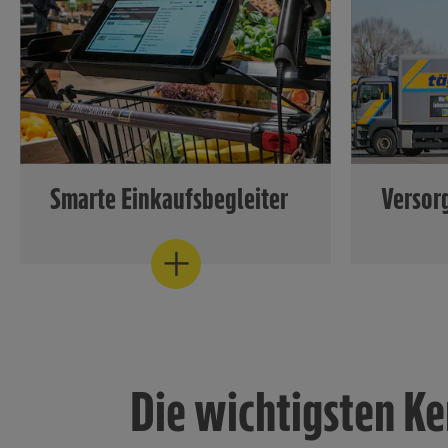
Kühlregal
Supermarkt – in der Obst- &
Gemüseabteilung.
Obst & Gemüse
Smarte Einkaufsbegleiter
Versor
Damit die Märkte jederzeit
Damit die
verlässlich und flexibel beliefert
verlässlic
werden, hat der Verbund seine
werden, h
Beschaffungsstruktur über die
Beschaffu
Jahre hinweg permanent
Jahre hi
weiterentwickelt und breiter
weiterent
aufgestellt.
aufgestell
Die wichtigsten K
Kassenzone
Lager & Lo