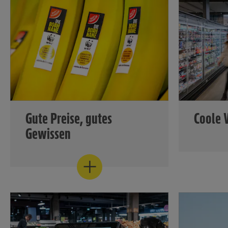
Gute Preise, gutes
Coole V
Gewissen
EDEKA bie
große Au
EDEKA geht voran – für eine
tiefgeküh
verantwortungsvollere Erzeugung
Markenpr
von hochwertigen Lebensmitteln.
nationale
Und zwar für alle erschwinglich,
regionale
auch in Zeiten hoher
Erzeugni
Lebenshaltungskosten. Das zeigt
sich schon beim Eintritt in den