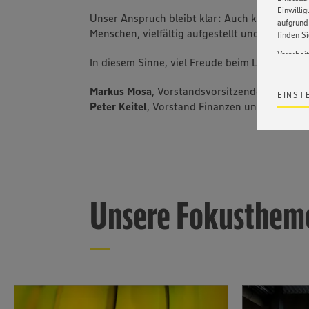
Einwilli
Unser Anspruch bleibt klar: Auch künftig wol
aufgrund 
Menschen, vielfältig aufgestellt und veran
finden S
Verarbei
In diesem Sinne, viel Freude beim Lesen!
Wir bind
ohne die 
Markus Mosa
, Vorstandsvorsitzender
EINST
Satz 1 li
Peter Keitel
, Vorstand Finanzen und Personal
Webseite
werden. 
Datensch
wissen wi
Informat
Policy u
Unsere Fokustheme