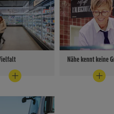
ielfalt
Nähe kennt keine G
tet hier traditionell eine
EDEKA steht wie kaum ein
swahl an gekühlten und
Händler für Regionalität. 
lten Lebensmitteln – von
sich besonders deutlich a
odukten über die
Bedienungstheken für Flei
n Eigenmarken bis hin zu
Wurst, Käse oder Fisch. Hi
n und lokalen
die Kund:innen nicht nur
ssen.
persönliche Beratung, son
große Vielfalt an hochwer