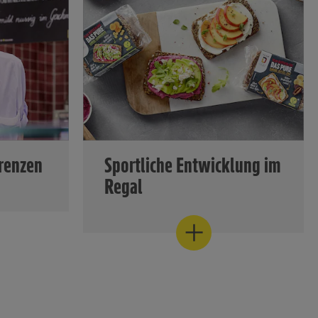
renzen
Sportliche Entwicklung im
Regal
 anderer
Das zeigt
Der Wunsch nach gesundem Genuss
n den
beeinflusst das Einkaufsverhalten
sch,
stärker denn je. Mit den Produkten
er finden
seiner Differenzierungsmarken
bietet der EDEKA-Verbund hierfür
dern eine
überzeugende Antworten.
tigen