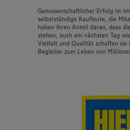
Online-Handel
Genossenschaftlicher Erfolg ist 
selbstständige Kaufleute, die Mit
EDEKA Foodserv
haben ihren Anteil daran, dass d
trinkgut
stehen, auch am nächsten Tag wi
Vielfalt und Qualität schaffen si
Begleiter zum Leben von Million