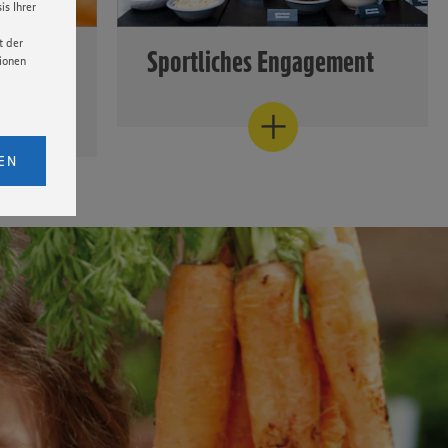
s Ihrer
t der
g
Sportliches Engagement
tionen
Ernährung und Bewegung gehören
zusammen. EDEKA engagiert sich
licken,
h seiner
daher im Bereich Ernährung und
bs. 1
EN
Sport und unterstützt Athlet:innen
lsunternehmen
eitet
sowie sportlich aktive Menschen mit
sellschaft
senen
Informations- und
r
udem
Ernährungsangeboten.
zur
er Cookie
chtlicher
Mehr erfahren
 seiner
gsketten