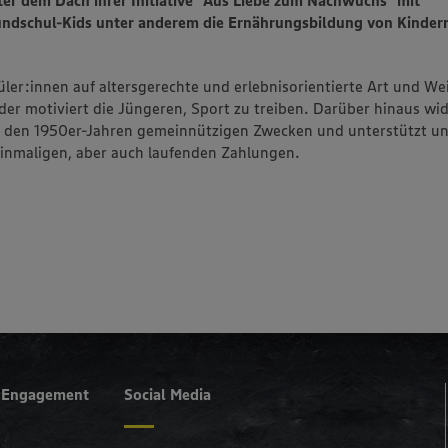
ter dem Dach ihrer Initiative "Aus Liebe zum Nachwuchs" mit
rundschul-Kids unter anderem die Ernährungsbildung von Kindern
ler:innen auf altersgerechte und erlebnisorientierte Art und We
 motiviert die Jüngeren, Sport zu treiben. Darüber hinaus wid
in den 1950er-Jahren gemeinnützigen Zwecken und unterstützt u
inmaligen, aber auch laufenden Zahlungen.
s Engagement
Social Media