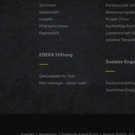
Sortiment
Partnerschaft m
Gesellschaft
Bananenprogra
Umwelt
Projekt Zitrus
Mitarbeiter:innen
Nachhaltige Fisch
Regionalität
Landwirtschaft fü
Initiative Tierwoh
EDEKA Stiftung
Soziales Eng
Gemüsebeete für Kids
Mehr bewegen - besser essen
Deutschlandstiftu
Sportliches Eng
Kontakt
Impressum
Datenschutzerklärung
Human Rights
(c)