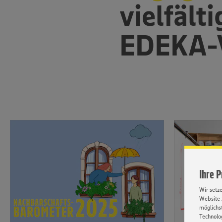
vielfält
EDEKA-
Ihre 
Wir setz
Website 
möglichst
Technolog