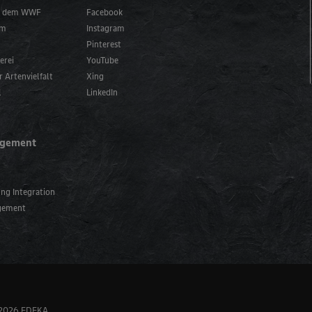
it dem WWF
Facebook
mm
Instagram
Pinterest
erei
YouTube
r Artenvielfalt
Xing
l
LinkedIn
agement
ng Integration
agement
 2026 EDEKA