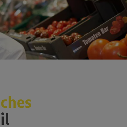
iches
il