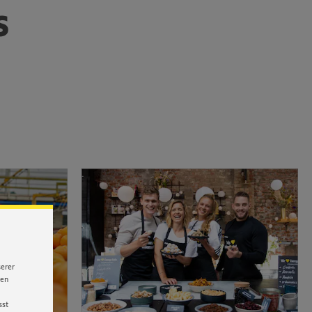
s
serer
nen
sst