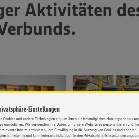
iger Aktivitäten de
Verbunds.
Privatsphäre-Einstellungen
en Cookies und andere Technologien ein, um Ihnen ein bestmögliches Nutzungserlebnis un
zu ermöglichen. Wir verwenden Ihre Daten, um unsere Website zu personalisieren und Ih
 relevante Inhalte anzubieten. Ihre Einwilligung in die Nutzung von Cookies und anderer
ien ist freiwillig und kann jederzeit individuell in den Privatsphäre-Einstellungen angepa