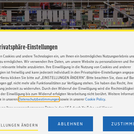
Privatsphäre-Einstellungen
en Cookies und andere Technologien ein, um Ihnen ein bestmögliches Nutzungserlebnis un
zu ermöglichen. Wir verwenden Ihre Daten, um unsere Website zu personalisieren und Ih
 relevante Inhalte anzubieten. Ihre Einwilligung in die Nutzung von Cookies und anderer
ien ist freiwillig und kann jederzeit individuell in den Privatsphäre-Einstellungen angepa
Hierzu klicken Sie bitte auf „EINSTELLUNGEN ÄNDERN”. Bitte beachten Sie, dass auf Basi
ngen ggf. nicht mehr alle Funktionalitäten zur Verfügung stehen. Sie haben das Recht, ihre
gung jederzeit zu widerrufen. Durch den Widerruf der Einwilligung wird die Rechtmäßigkei
der Einwilligung bis zum Widerruf erfolgten Verarbeitung nicht berührt. Weitere Informa
ie in unseren
Datenschutzbestimmungen
sowie in unserer
Cookie Policy
.
tung Ihrer personenbezogenen Daten in den USA durch YouTube und Vimeo:
en auf unserer Webseite Videos von YouTube und Vimeo ein. Wenn Sie auf „Zustimmen” k
Einstellungen bezüglich YouTube und Vimeo zu ändern, willigen Sie im Sinne des Art. 49 A
lgsspur
ABLEHNEN
ZUSTIMM
ELLUNGEN ÄNDERN
t. a) DSGVO ein, dass Ihre Daten (IP-Adresse, Zeitstempel, ggf. Nutzerverhalten auf unserer
) an die Anbieter der Dienste YouTube und Vimeo in den USA übermittelt und dort verarb