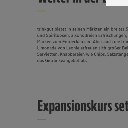
werden. 
Datensch
wissen wi
Informat
Policy u
trinkgut bietet in seinen Märkten ein breites
und Spirituosen, alkoholfreien Erfrischungen,
Marken zum Entdecken ein. Aber auch die tr
Limonade von Leonie erfreuen sich großer Belie
Servietten, Knabbereien wie Chips, Salzstan
das Getränkeangebot ab.
Expansionskurs setz