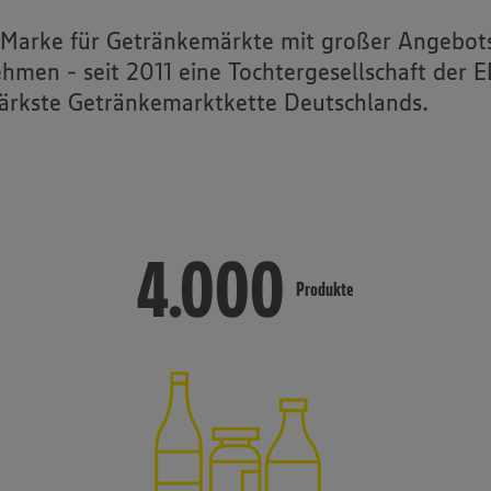
Lager & Logistik
e Marke für Getränkemärkte mit großer Angebots
Für Großkunden
ehmen - seit 2011 eine Tochtergesellschaft der
ice
Expansion & Immobilien
ärkste Getränkemarktkette Deutschlands.
4.000
4.000
Produkte