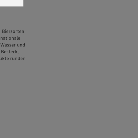
senen
udem
er Cookie
n Biersorten
rnationale
r Wasser und
 Besteck,
dukte runden