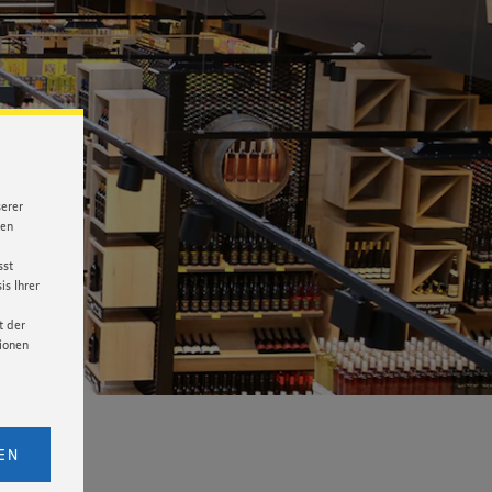
serer
nen
sst
s Ihrer
t der
tionen
licken,
bs. 1
EN
eitet