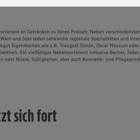
Der EuGH sieht die USA als Land mit einem nach europäischen Standards nicht angemes
utzniveau an. Es besteht das Risiko eines Zugriffs durch US-amerikanische Behörden. Z
r nicht genau, wie die Anbieter der genannten Dienste Ihre Daten verarbeiten. Weitere
ionen zur Nutzung der Dienste finden Sie in unseren Datenschutzhinweisen sowie in unser
nter den Stichworten „YouTube” und „Vimeo”.
 Sortiment an Getränken zu fairen Preisen: Neben verschiedenste
 Wein und Sekt laden zahlreiche regionale Spezialitäten und inte
inkgut Eigenmarken wie z.B. Traugott Simon, Oscar Maxxum ode
btheit. Ein vielfältiges Nebensortiment inklusive Becher, Teller,
gen oder Nüsse, Süßigkeiten, aber auch Kosmetik- und Pflegepro
t sich fort