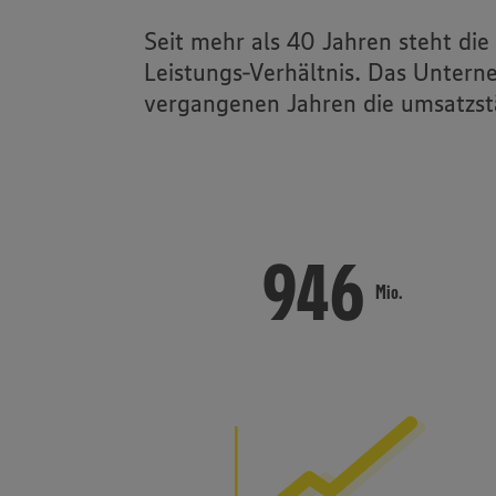
Online-Handel
Seit mehr als 40 Jahren steht di
Leistungs-Verhältnis. Das Untern
EDEKA Foodserv
vergangenen Jahren die umsatzst
trinkgut
946
946
Mio.