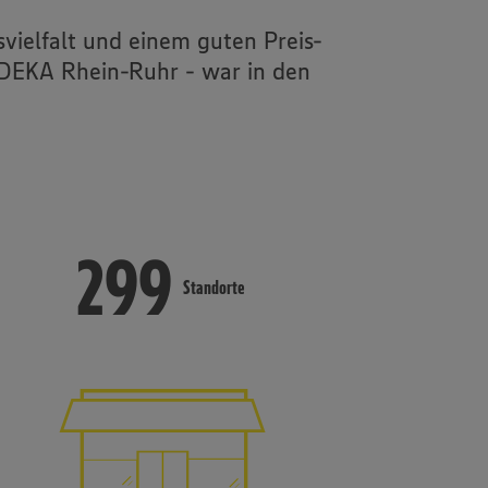
vielfalt und einem guten Preis-
 EDEKA Rhein-Ruhr - war in den
299
299
Standorte