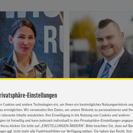
 Heder
EDEKA Klink
Privatsphäre-Einstellungen
eiten räumte Kauffrau
Im Sommer 2018 überna
en Cookies und andere Technologien ein, um Ihnen ein bestmögliches Nutzungserlebnis un
zu ermöglichen. Wir verwenden Ihre Daten, um unsere Website zu personalisieren und Ih
er selbst die Regale am
Thomas Klink einen EDEK
 relevante Inhalte anzubieten. Ihre Einwilligung in die Nutzung von Cookies und anderer
in Wickede ein. Heute
im schwäbischen Stadtber
ien ist freiwillig und kann jederzeit individuell in den Privatsphäre-Einstellungen angepa
 genau dort ihren eigenen
Kilometer von seinem Geb
Hierzu klicken Sie bitte auf „EINSTELLUNGEN ÄNDERN”. Bitte beachten Sie, dass auf Basi
Dachau entfernt. Im Speck
ngen ggf. nicht mehr alle Funktionalitäten zur Verfügung stehen. Sie haben das Recht, ihre