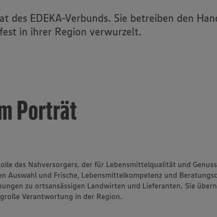
Lager & Logistik
at des EDEKA-Verbunds. Sie betreiben den Hand
Für Großkunden
fest in ihrer Region verwurzelt.
ice
Expansion & Immobilien
im Porträt
lle des Nahversorgers, der für Lebensmittelqualität und Genuss s
en Auswahl und Frische, Lebensmittelkompetenz und Beratungsqu
ungen zu ortsansässigen Landwirten und Lieferanten. Sie überne
r große Verantwortung in der Region.