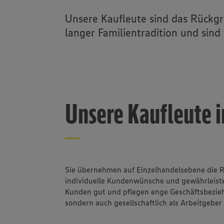
Online-Handel
Unsere Kaufleute sind das Rückgr
langer Familientradition und sind 
EDEKA Foodserv
trinkgut
Unsere Kaufleute 
Sie übernehmen auf Einzelhandelsebene die Ro
individuelle Kundenwünsche und gewährleist
Kunden gut und pflegen enge Geschäftsbezieh
sondern auch gesellschaftlich als Arbeitgebe