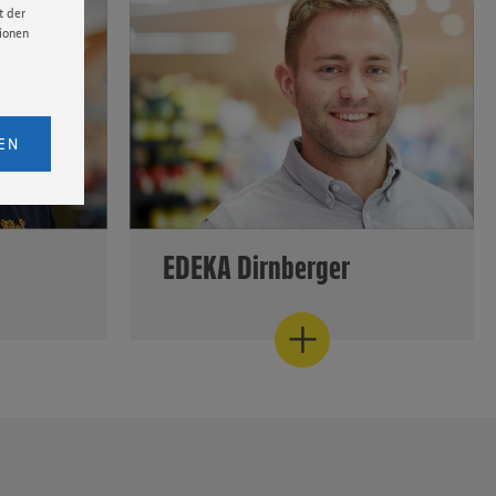
t der
nden das
Pandemiezeiten setzt der Kaufmann
tionen
 vom
noch stärker auf regionale
r
Produkte.
Mehr erfahren
licken,
bs. 1
EN
eitet
senen
udem
er Cookie
EDEKA Dirnberger
" im
Bei EDEKA Dirnberger trifft
d ist
Tradition auf Innovation: Seit der
e fest
Eröffnung des ersten Marktes im
 der
Jahre 1954 hat sich einiges getan,
linkt.
aber altbewährte Qualität ist
Konzept
geblieben.
Kaufmann Raphael
lt
Dirnberger
leitet den EDEKA-Markt
in Bernhardswald. Es ist der zweite