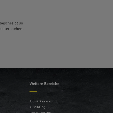
EDEKA der Familie im Umkreis von
Regensburg. Auch eine eigene
Bäckerei gehört zum Betrieb der
Dirnbergers.
beschreibt so
eiter stehen.
Mehr erfahren
Weitere Bereiche
Jobs & Karriere
Ausbildung
Verantwortung