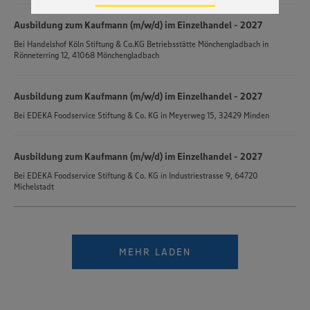
Zudem wissen wir nicht genau, wie die Anbieter der
genannten Dienste Ihre Daten verarbeiten. Weitere
Ausbildung zum Kaufmann (m/w/d) im Einzelhandel - 2027
Informationen zur Nutzung der Dienste finden Sie in
unseren Datenschutzhinweisen sowie in unserer Cookie
Bei
Handelshof Köln Stiftung & Co.KG Betriebsstätte Mönchengladbach
in
Policy unter den Stichworten „YouTube” und „Vimeo”.
Rönneterring 12, 41068 Mönchengladbach
Ausbildung zum Kaufmann (m/w/d) im Einzelhandel - 2027
Bei
EDEKA Foodservice Stiftung & Co. KG
in
Meyerweg 15, 32429 Minden
Ausbildung zum Kaufmann (m/w/d) im Einzelhandel - 2027
Bei
EDEKA Foodservice Stiftung & Co. KG
in
Industriestrasse 9, 64720
Michelstadt
MEHR LADEN