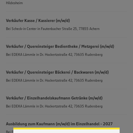
Hildesheim
Verkäufer Kasse / Kassierer (m/w/d)
Bei
Scheck-in Center
in
Fautenbacher Straße 25, 77855 Achern
Verkäufer / Quereinsteiger Bedientheke / Metzgerei (m/w/d)
Bei
EDEKA Lämmle
in
Dr. Hockertzstraße 42, 73635 Rudersberg
Verkäufer / Quereinsteiger Bäckerei / Backwaren (m/w/d)
Bei
EDEKA Lämmle
in
Dr. Hockertzstraße 42, 73635 Rudersberg
Verkäufer / Einzelhandelskaufmann Getränke (m/w/d)
Wir setzen Cookies und andere Technologien ein, um Ihnen
Bei
EDEKA Lämmle
ein bestmögliches Nutzungserlebnis unserer Website zu
in
Dr. Hockertzstraße 42, 73635 Rudersberg
ermöglichen. Wir verwenden Ihre Daten, um unsere
Website zu personalisieren und Ihnen möglichst relevante
Inhalte anzubieten. Ihre Einwilligung in die Nutzung von
Ausbildung zum Kaufmann (m/w/d) im Einzelhandel - 2027
Cookies und anderer Technologien ist freiwillig und kann
Bei
EDEKA Foodservice Stiftung & Co. KG
in
Roßwanger Strasse 31, 72336
jederzeit individuell in den Privatsphäre-Einstellungen