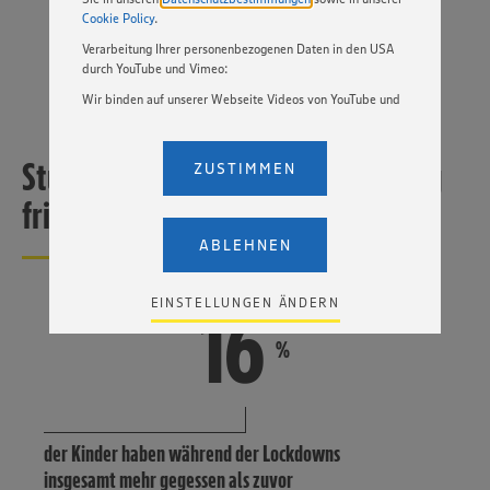
Cookie Policy
.
Markus Mosa
Vorstand der EDEKA Stiftung
Verarbeitung Ihrer personenbezogenen Daten in den USA
durch YouTube und Vimeo:
Wir binden auf unserer Webseite Videos von YouTube und
Vimeo ein. Wenn Sie auf „Zustimmen” klicken, ohne die
Einstellungen bezüglich YouTube und Vimeo zu ändern,
willigen Sie im Sinne des Art. 49 Abs. 1 Satz 1 lit. a) DSGVO
Studie: Kinder bekommen zu wenig
ZUSTIMMEN
ein, dass Ihre Daten (IP-Adresse, Zeitstempel, ggf.
Nutzerverhalten auf unserer Webseite) an die Anbieter der
frisches Gemüse
Dienste YouTube und Vimeo in den USA übermittelt und
dort verarbeitet werden. Der EuGH sieht die USA als Land
ABLEHNEN
mit einem nach europäischen Standards nicht
angemessenen Datenschutzniveau an. Es besteht das
Risiko eines Zugriffs durch US-amerikanische Behörden.
16
16
EINSTELLUNGEN ÄNDERN
Zudem wissen wir nicht genau, wie die Anbieter der
genannten Dienste Ihre Daten verarbeiten. Weitere
%
Informationen zur Nutzung der Dienste finden Sie in
unseren Datenschutzhinweisen sowie in unserer Cookie
Policy unter den Stichworten „YouTube” und „Vimeo”.
der Kinder haben während der Lockdowns
insgesamt mehr gegessen als zuvor