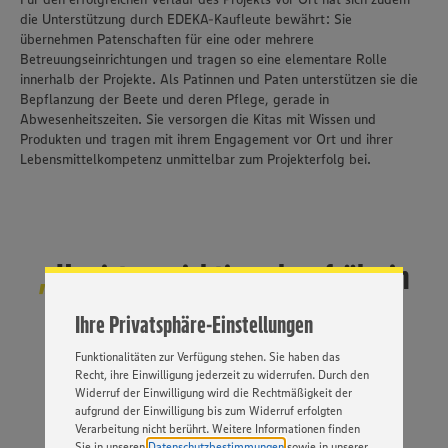
die Unterstützung durch EDEKA-Kaufleute bewährt: Sie
übernehmen Patenschaften für eine oder mehrere
Betreuungseinrichtungen und tragen so eine elementare Rolle
innerhalb der Projekte. Als Patinnen und Paten unterstützen sie die
Bepflanzung der Beete und deren Pflege, gerade in
Abwesenheitszeiten. Sie versorgen die Kitas mit Wissen und
Produkten und tragen mit ihrem Engagement vor Ort und ihrer
Lebensmittelkompetenz unmittelbar zum Projekterfolg bei.
Wir setzen Cookies und andere Technologien ein, um Ihnen
ein bestmögliches Nutzungserlebnis unserer Website zu
ermöglichen. Wir verwenden Ihre Daten, um unsere
Website zu personalisieren und Ihnen möglichst relevante
Inhalte anzubieten. Ihre Einwilligung in die Nutzung von
Uns ist es wichtig, schon früh ein
Cookies und anderer Technologien ist freiwillig und kann
jederzeit individuell in den Privatsphäre-Einstellungen
Bewusstsein für eine
angepasst werden. Hierzu klicken Sie bitte auf
Ihre Privatsphäre-Einstellungen
„EINSTELLUNGEN ÄNDERN”. Bitte beachten Sie, dass auf
ausgewogene Ernährung zu
Basis Ihrer Einstellungen ggf. nicht mehr alle
Funktionalitäten zur Verfügung stehen. Sie haben das
schaffen.
Recht, ihre Einwilligung jederzeit zu widerrufen. Durch den
Widerruf der Einwilligung wird die Rechtmäßigkeit der
aufgrund der Einwilligung bis zum Widerruf erfolgten
Verarbeitung nicht berührt. Weitere Informationen finden
Sie in unseren
Datenschutzbestimmungen
sowie in unserer