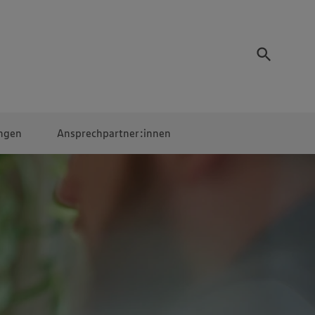
ngen
Ansprechpartner:innen
Mitarbeiter:innen
EDEKA Campus
Digitales Lernen
Veranstaltungen &
Wettbewerbe