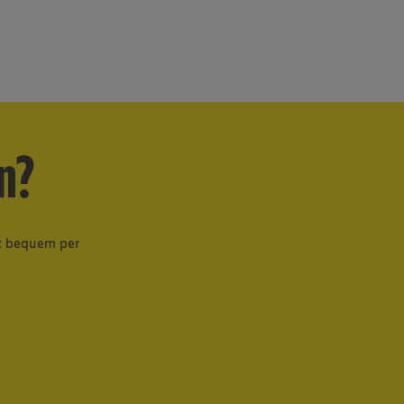
n?
z bequem per