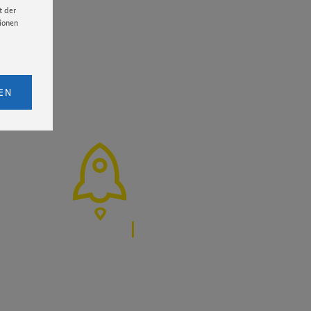
t der
tionen
licken,
bs. 1
EN
eitet
senen
udem
er Cookie