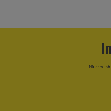
angestellt und arbeitest ﬂexibel, je
nach Bedarf und Verfügbarkeit.
I
Mit dem Job