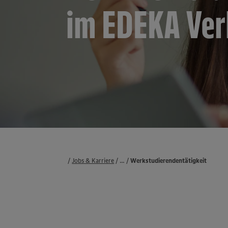
im EDEKA Ve
Jobs & Karriere
...
Karrieremöglichkeiten
Studierende
Werkstudierendentätigkeit