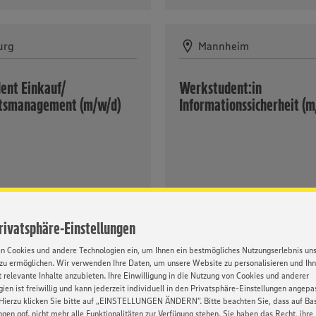
urg
Mannheim
ent Einkauf/
Werkstudent:in
tsmanagement (m/w/d)
Informationssicherheit (
GEBOT
ZUM ANGEBOT
Privatsphäre-Einstellungen
en Cookies und andere Technologien ein, um Ihnen ein bestmögliches Nutzungserlebnis un
zu ermöglichen. Wir verwenden Ihre Daten, um unsere Website zu personalisieren und Ih
 relevante Inhalte anzubieten. Ihre Einwilligung in die Nutzung von Cookies und anderer
ien ist freiwillig und kann jederzeit individuell in den Privatsphäre-Einstellungen angepa
Hierzu klicken Sie bitte auf „EINSTELLUNGEN ÄNDERN”. Bitte beachten Sie, dass auf Basi
ngen ggf. nicht mehr alle Funktionalitäten zur Verfügung stehen. Sie haben das Recht, ihre