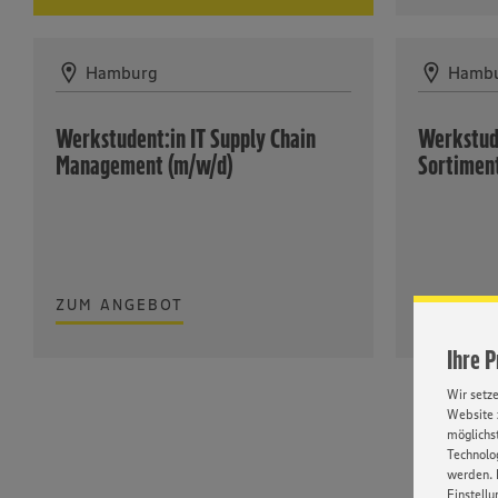
Hamburg
Hamb
Werkstudent:in IT Supply Chain
Werkstud
Management (m/w/d)
Sortimen
ZUM ANGEBOT
ZUM AN
Ihre 
Wir setz
Website 
möglichst
Technolog
werden. 
Einstellu