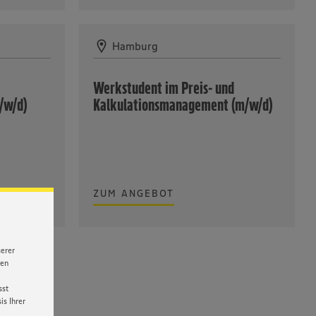
Hamburg
Werkstudent im Preis- und
m/w/d)
Kalkulationsmanagement (m/w/d)
ZUM ANGEBOT
serer
nen
sst
s Ihrer