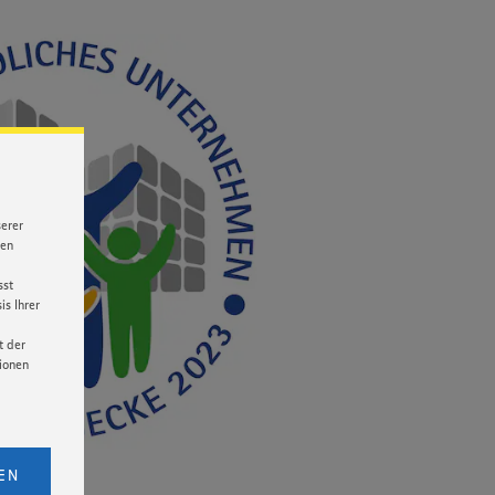
serer
nen
sst
s Ihrer
t der
tionen
licken,
bs. 1
EN