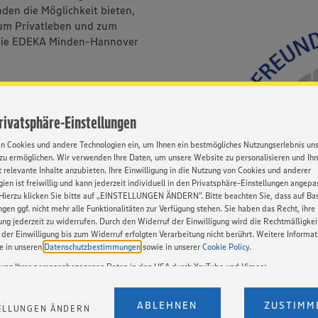
nden die Möglichkeit bieten,
zum Privatleben und zum
en die EDEKA Minden-Hannover
es an!“
Privatsphäre-Einstellungen
en Cookies und andere Technologien ein, um Ihnen ein bestmögliches Nutzungserlebnis un
zu ermöglichen. Wir verwenden Ihre Daten, um unsere Website zu personalisieren und Ih
 relevante Inhalte anzubieten. Ihre Einwilligung in die Nutzung von Cookies und anderer
ien ist freiwillig und kann jederzeit individuell in den Privatsphäre-Einstellungen angepa
Hierzu klicken Sie bitte auf „EINSTELLUNGEN ÄNDERN”. Bitte beachten Sie, dass auf Basi
ngen ggf. nicht mehr alle Funktionalitäten zur Verfügung stehen. Sie haben das Recht, ihre
gung jederzeit zu widerrufen. Durch den Widerruf der Einwilligung wird die Rechtmäßigkei
der Einwilligung bis zum Widerruf erfolgten Verarbeitung nicht berührt. Weitere Informa
ie in unseren
Datenschutzbestimmungen
sowie in unserer
Cookie Policy
.
tung Ihrer personenbezogenen Daten in den USA durch YouTube und Vimeo:
en auf unserer Webseite Videos von YouTube und Vimeo ein. Wenn Sie auf „Zustimmen” k
Einstellungen bezüglich YouTube und Vimeo zu ändern, willigen Sie im Sinne des Art. 49 A
ABLEHNEN
ZUSTIMM
ELLUNGEN ÄNDERN
t. a) DSGVO ein, dass Ihre Daten (IP-Adresse, Zeitstempel, ggf. Nutzerverhalten auf unserer