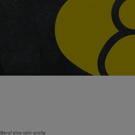
ischen Inseln
Schäfer's
EDEKA Talente Truck
enny Brieske
 EDEKA
ch wird
 Beruf eine sehr große