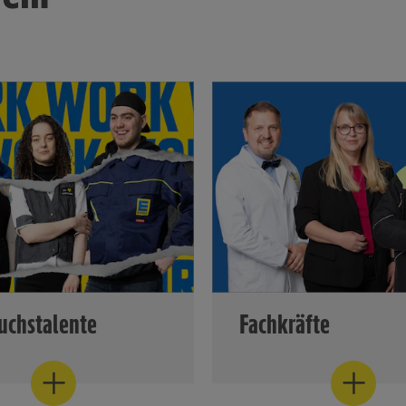
chstalente
Fachkräfte
hülerpraktikum oder eine
Ob berufliche Veränderun
g wir beraten dich zu
eine neue Herausforderung