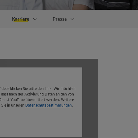
Karriere
Presse
Unsere
Studierende
Publikationen
Großhandlung
Unsere Logistik
Unsere IT
EDEKA-Campus
ideos klicken Sie bitte den Link. Wir möchten
, dass nach der Aktivierung Daten an den von
Dienst YouTube übermittelt werden. Weitere
 Sie in unseren
Datenschutzbestimmungen
.