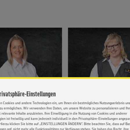
rrierestart bei der EDEKA
finden Sie Ihren Job bei 
annover.
Minden-Hannover
nd mehr erfahren
Klicken & mehr erfahren
Privatsphäre-Einstellungen
gut
Gastronomie
en Cookies und andere Technologien ein, um Ihnen ein bestmögliches Nutzungserlebnis un
zu ermöglichen. Wir verwenden Ihre Daten, um unsere Website zu personalisieren und Ih
 relevante Inhalte anzubieten. Ihre Einwilligung in die Nutzung von Cookies und anderer
 ist ein
Die EDEKA Minden-Hanno
ien ist freiwillig und kann jederzeit individuell in den Privatsphäre-Einstellungen angepa
Hierzu klicken Sie bitte auf „EINSTELLUNGEN ÄNDERN”. Bitte beachten Sie, dass auf Basi
nternehmen der EDEKA
Catering, ist für die Verso
ngen ggf. nicht mehr alle Funktionalitäten zur Verfügung stehen. Sie haben das Recht, ihre