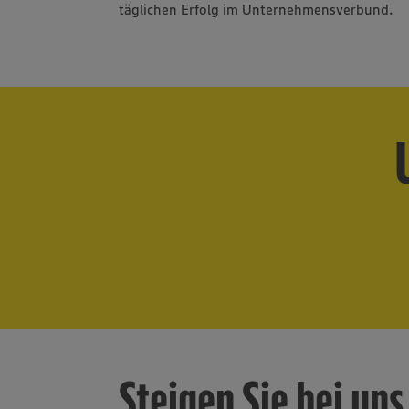
Veranstaltungskalender
täglichen Erfolg im Unternehmensverbund.
Frisch und käsig
Steigen Sie bei uns