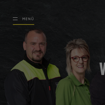
MENÜ
MENÜ
W