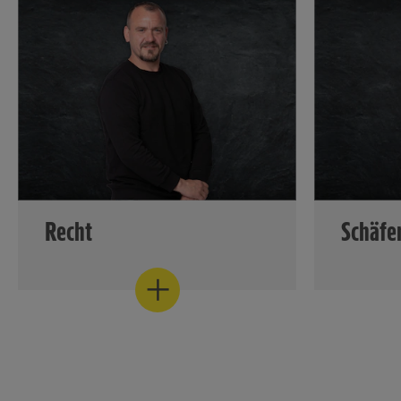
strategische Nachhaltigkeit, den
über 600
Werbekampagnen und
Entwickl
Bereich Onlinekommunikation
Logistik-D
Werbemitteln aller Art.
zielgena
sowie die Unternehmenspräsenz
tägliche 
sowie vor
auf Social Media-Kanälen zuständig.
Einzelhan
Rahmenbe
Jobs im Einkauf
Vereinbar
Jobs in der Kommunikation / PR
Jobs in de
Privatleb
Jobs bei 
Recht
Schäfer
Als genossenschaftlich geführter
Als Prod
Unternehmensverbund
Minden-H
übernehmen wir seit über 100
Schäfer's
Jahren Verantwortung für das
für Backw
langfristige Wohl unserer Betriebe
EDEKA Mi
und Mitarbeitenden. Wir legen Wert
versorgt 
auf sehr gute Arbeitsbedingungen,
Backstat