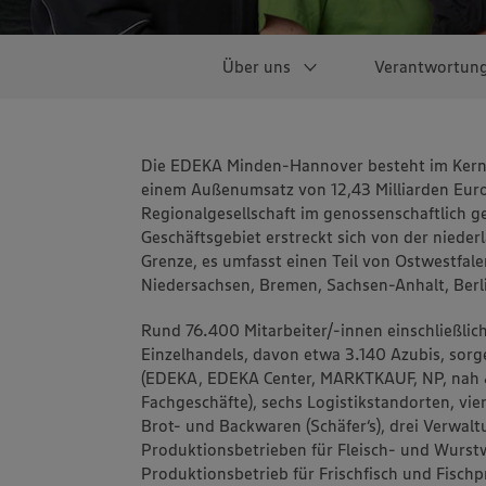
Über uns
Verantwortun
Investor Relations
Nachhaltigkeit
Eng mit der Heimat
Expansion
Wir als Arbeitgeber
Aktuelle
Unser Leitbi
EDEKA Min
Werden Sie
Immobilien
Unsere
Einblicke in
Die EDEKA Minden-Hannover besteht im Kern s
verbunden
Pressemitteilungen
Hannover S
regionaler L
Managemen
Stellenang
EDEKA-Wel
einem Außenumsatz von 12,43 Milliarden Euro
Regionalgesellschaft im genossenschaftlich 
Dokumente
Josefine Schlutte
Geschäftsgebiet erstreckt sich von der nieder
Werkstattleiteri
Bauerngut in Kö
Grenze, es umfasst einen Teil von Ostwestfal
Niedersachsen, Bremen, Sachsen-Anhalt, Ber
Schäfer´s: So en
Berliner
Rund 76.400 Mitarbeiter/-innen einschließlic
So werden die 
Einzelhandels, davon etwa 3.140 Azubis, sorg
auf den Ostfries
beliefert
(EDEKA, EDEKA Center, MARKTKAUF, NP, nah &
Fachgeschäfte), sechs Logistikstandorten, vie
Interview mit D
Brot- und Backwaren (Schäfer‘s), drei Verwal
Best Burger bei
Produktionsbetrieben für Fleisch- und Wurs
Produktionsbetrieb für Frischfisch und Fisch
Wo Muuuh zu Mil