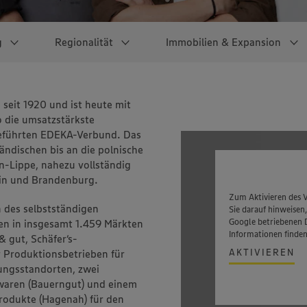
g
Regionalität
Immobilien & Expansion
ld
den-
-
 die
Unser Einzelhandel
Nachhaltiges
Kooperationen &
Bau –
Fachkräfte
Pressekontakte
Unsere Produktion
EDEKA-
Schüler &
Mediathek
eit 1920 und ist heute mit
tiftung
ieferant
t
ebote
t
Marktkonzept "Auf
Sponsoring
Gebäudemanagement
Zukunftsmärkte
Schulabgänger
 die umsatzstärkste
EDEKA Center
Bauerngut
ZukunftsWegen"
– Ladenbau
geführten EDEKA-Verbund. Das
r -
Starte mit einer Ausbildung
EDEKA
Schäfer's
ländischen bis an die polnische
n bei
nnern
Starte mit einem dualen
en-Lippe, nahezu vollständig
NP
Hagenah
Studium
lin und Brandenburg.
tstehen
nah & gut
Starte mit einem Praktikum
Zum Aktivieren des V
h des selbstständigen
Sie darauf hinweisen
Supermärkte
MARKTKAUF
Unsere Azubi-Benefits
Google betriebenen 
en in insgesamt 1.459 Märkten
ischen Inseln
Informationen finden
 gut, Schäfer‘s-
Schäfer's
EDEKA Talente Truck
AKTIVIEREN
r Produktionsbetrieben für
enny Brieske
tungsstandorten, zwei
 EDEKA
twaren (Bauerngut) und einem
produkte (Hagenah) für den
ch wird