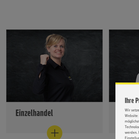
deinem Ka
Minden-H
Klicken & mehr erfahren
Klicken u
Ihre 
Einzelhandel
Bauern
Wir setz
Website 
möglichst
Die Tätigkeitsbereiche im
Bauerngut
Technolog
werden. 
Einzelhandel sind so vielseitig wie
Tochteru
Einstellu