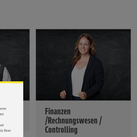
der EDEKA
Finanzen
serer
nen
/Rechnungswesen /
ver
sst
Controlling
s Ihrer
rgung der