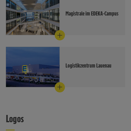
Minden-Hannover/Christian
Schwier)
Magistrale im EDEKA-Campus
Download
Die Magistrale verbindet die
fünf Gebäudewürfel des
EDEKA-Campus miteinander
(Bildquelle: EDEKA Minden-
Hannover/Christian Schwier).
Download
Logistikzentrum Lauenau
Der Logisitkstandort in
Lauenau (Bildquelle: EDEKA
Minden-Hannover).
Download
Logos