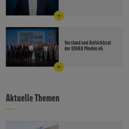
Vorstand der EDEKA Minden-
Hannover (Bildquelle: EDEKA
Minden-Hannover/Max
Lautenschläger).
Download
Vorstand und Aufsichtsrat
der EDEKA Minden eG
(v.l.): Christian Dorfmann,
Stephan Wohler, Andre
Hanekamp, Dirk Bruns, Tom
Kutsche, Marc Kuhlmann, Ingo
Kirchhoff, Eileen Dominique
Klingsiek, Roland Höhne, Carl
Aktuelle Themen
Scheidemann, Katrin Bienek,
Daniela Posselt, Heidrun
Wucherpfennig, Björn Fromm,
Thorsten Wucherpfennig, Mark
Rosenkranz und Ulf-U. Plath.
Bildquelle: EDEKA Minden-