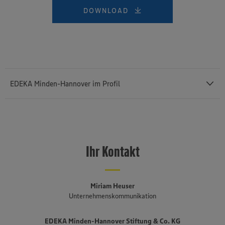
DOWNLOAD
EDEKA Minden-Hannover im Profil
Mit einem Außenumsatz von rund 12,43 Milliarden Euro und rund
76.400 Mitarbeiterinnen und Mitarbeitern (einschließlich des
selbstständigen Einzelhandels und etwa 3.140 Auszubildenden) ist
Ihr Kontakt
die
EDEKA Minden-Hannover
die umsatzstärkste von insgesamt
sechs Regionalgesellschaften im genossenschaftlich organisierten
EDEKA-Verbund. Sie besteht seit 1920, erstreckt sich von der
niederländischen bis an die polnische Grenze und umfasst Bremen,
Miriam Heuser
Niedersachsen, einen Teil von Ostwestfalen-Lippe, Sachsen-Anhalt,
Unternehmenskommunikation
Berlin und Brandenburg. Mehr als drei Viertel der fast 1.500
Märkte sind in der Hand von rund 650 selbstständigen EDEKA-
EDEKA Minden-Hannover Stiftung & Co. KG