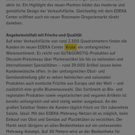
aktiv ist. Ein Highlight des neuen Marktes bildet das moderne und
gemütliche Design der Verkaufsfläche. Gleichzeitig mit dem EDEKA
Center eröffnet auch ein neuer Rossmann-Drogeriemarkt direkt
daneben.
Angebotsvielfalt mit Frische und Qualität
Auf einer Verkaufsfläche von rund 2.300 Quadratmetern finden die
Kunden im neuen EDEKA Center
Kruse
ein umfangreiches
Warensortiment. Es reicht von GUT&GÜNSTIG-Produkten auf
Discount-Preisniveau über Markenartikel bis hin zu nationalen und
internationalen Spezialitäten – rund 29.000 Artikel lassen keine
Kundenwünsche offen. In der umfangreichen Obst- und
Gemüseabteilung gibt es neben heimischen und saisonalen
Produkten auch exotische Früchte aus Europa und der Welt – und
zusätzlich eine große Blumenauswahl. Das Sortiment an Bio- und
regionalen Produkten sowie vegetarischen und veganen Artikeln ist
bereits umfangreich und wird stetig weiter ausgebaut. An der
großen Salatbar finden die Kunden täglich frisch vor Ort zubereitete
Salate. Ideal: Mit den EDEKA-Mehrweg-Netzen ist es möglich, beim
Einkauf von Obst und Gemüse auf Plastiktüten zu verzichten. Der
Markt setzt übrigens an allen Bedientheken auf ein umfassendes
Mehrweg-Konzept. Auf 30 Metern wird an der Bedientheke für