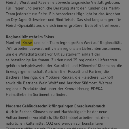
Fleisch, Wurst und Käse eine abwechslungsreiche Vielfalt geboten.
Für Fragen und persönliche Beratung steht den Kunden das Markt-
Team jederzeit zur Seite. Ein besonderes Highlight ist das Angebot
an Dry-Aged-Schweine- und Rindfleisch. Das sind langsam gereifte
Fleisch-Spezialitäten, die sich immer größerer Beliebtheit erfreuen.
Regionalität steht im Fokus
Manfred
Kruse
und sein Team legen großen Wert auf Regionalität.
„Wir arbeiten bewusst mit vielen regionalen Lieferanten zusammen,
um die Wirtschaftskraft vor Ort zu stärken“, erklärt der
selbstständige Kaufmann. Zu den rund 25 regionalen Lieferanten
gehören beispielsweise der Kartoffel- und Hühnerhof Kleemann, die
Erzeugergemeinschaft Auricher Eier Posselt und Partner, die
Bäckerei Thesinga, die Molkerei Rücker, die Fleischerei Eckhoff
sowie die Betriebe Wein Wolff und Auricher Süßmost. Weitere
regionale Produkte sind unter der Kennzeichnung EDEKA
Heimatliebe im Sortiment zu finden.
Moderne Gebäudetechnik für geringen Energieverbrauch
Auch in Sachen Klimaschutz und Nachhaltigkeit ist der neue
Vollsortimenter vorbildlich. Die Kühlmöbel arbeiten mit dem
natürlichen Kältemittel CO2 und werden zur konstanteren