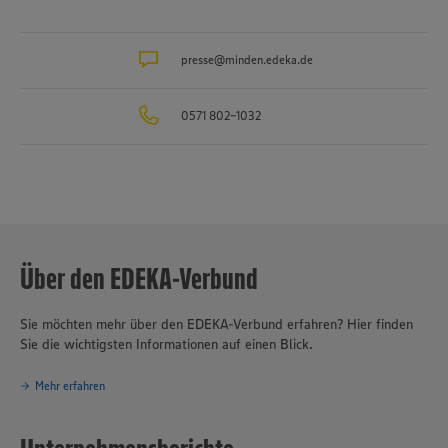
Kaufleuten. Zum Unternehmensverbund gehören mehrere
Produktionsbetriebe, darunter die Brot- und Backwarenproduktion
Schäfer’s
, die Produktion für Fleisch- und Wurstwaren
Bauerngut
sowie das Traditionsunternehmen für Fischverarbeitung
presse@minden.edeka.de
Hagenah
in
Hamburg. Die EDEKA Minden-Hannover engagiert sich wegweisend
in Sachen Nachhaltigkeit und Klimaschutz. Seit über 100 Jahren ist
0571 802-1032
verantwortungsvolles und nachhaltiges Handeln
eines der
Grundprinzipien des Unternehmensverbundes.
Über den EDEKA-Verbund
Sie möchten mehr über den EDEKA-Verbund erfahren? Hier finden
Sie die wichtigsten Informationen auf einen Blick.
Mehr erfahren