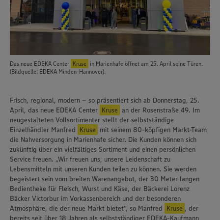
Das neue EDEKA Center
Kruse
in Marienhafe öffnet am 25. April seine Türen.
(Bildquelle: EDEKA Minden-Hannover).
Frisch, regional, modern – so präsentiert sich ab Donnerstag, 25.
April, das neue EDEKA Center
Kruse
an der Rosenstraße 49. Im
neugestalteten Vollsortimenter stellt der selbstständige
Einzelhändler Manfred
Kruse
mit seinem 80-köpfigen Markt-Team
die Nahversorgung in Marienhafe sicher. Die Kunden können sich
zukünftig über ein vielfältiges Sortiment und einen persönlichen
Service freuen. „Wir freuen uns, unsere Leidenschaft zu
Lebensmitteln mit unseren Kunden teilen zu können. Sie werden
begeistert sein vom breiten Warenangebot, der 30 Meter langen
Bedientheke für Fleisch, Wurst und Käse, der Bäckerei Lorenz
Bäcker Victorbur im Vorkassenbereich und der besonderen
Atmosphäre, die der neue Markt bietet“, so Manfred
Kruse
, der
bereits seit über 18 Jahren als selbstständiger EDEKA-Kaufmann