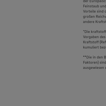
der Europäisc
Feinstaub und
Vorteile sind
großen Reichw
andere Krafts
*Die kraftsto
Vorgaben des
Kraftstoff (R
kumuliert be
**
Die in den 
Faktoren) sin
ausgewiesen u