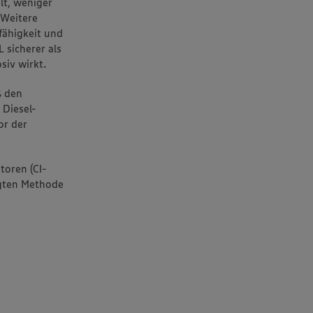
lt, weniger
 Weitere
fähigkeit und
 sicherer als
siv wirkt.
ß den
Diesel-
or der
toren (CI-
egten Methode