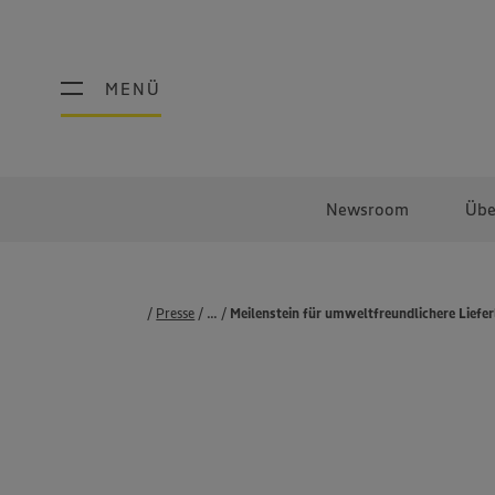
MENÜ
MENÜ
Newsroom
Übe
Presse
...
Pressemeldungen
Meilenstein für umweltfreundlichere Liefe