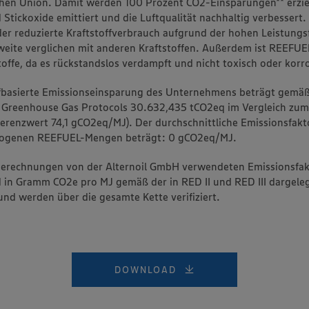
hen Union. Damit werden 100 Prozent CO2-Einsparungen** erzie
 Stickoxide emittiert und die Luftqualität nachhaltig verbessert.
 der reduzierte Kraftstoffverbrauch aufgrund der hohen Leistungs
eite verglichen mit anderen Kraftstoffen. Außerdem ist REEFUEL
toffe, da es rückstandslos verdampft und nicht toxisch oder korro
ffbasierte Emissionseinsparung des Unternehmens beträgt gemä
 Greenhouse Gas Protocols 30.632,435 tCO2eq im Vergleich zum 
eferenzwert 74,1 gCO2eq/MJ). Der durchschnittliche Emissionsfakt
zogenen REEFUEL-Mengen beträgt: 0 gCO2eq/MJ.
Berechnungen von der Alternoil GmbH verwendeten Emissionsfak
d in Gramm CO2e pro MJ gemäß der in RED II und RED III dargel
nd werden über die gesamte Kette verifiziert.
DOWNLOAD