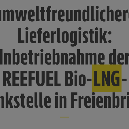
umweltfreundlicher
Lieferlogistik:
Inbetriebnahme de
REEFUEL Bio-
LNG
-
nkstelle in Freienbr