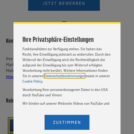
ein bestmögliches Nutzungserlebnis unserer Website zu
JETZT BEWERBEN
ermöglichen. Wir verwenden Ihre Daten, um unsere
Website zu personalisieren und Ihnen möglichst relevante
Inhalte anzubieten. Ihre Einwilligung in die Nutzung von
Cookies und anderer Technologien ist freiwillig und kann
jederzeit individuell in den Privatsphäre-Einstellungen
angepasst werden. Hierzu klicken Sie bitte auf
Ihre Privatsphäre-Einstellungen
„EINSTELLUNGEN ÄNDERN”. Bitte beachten Sie, dass auf
Kontakt
Basis Ihrer Einstellungen ggf. nicht mehr alle
Funktionalitäten zur Verfügung stehen. Sie haben das
Recht, ihre Einwilligung jederzeit zu widerrufen. Durch den
Ihre Ansprechperson
Widerruf der Einwilligung wird die Rechtmäßigkeit der
Markus Reinhardt
aufgrund der Einwilligung bis zum Widerruf erfolgten
Mehr über EDEKA Südwest:
Verarbeitung nicht berührt. Weitere Informationen finden
Sie in unseren
Datenschutzbestimmungen
sowie in unserer
https://karriere-edeka.de/
Cookie Policy
.
Verarbeitung Ihrer personenbezogenen Daten in den USA
durch YouTube und Vimeo:
Reinhardt Lebensmittel KG
Wir binden auf unserer Webseite Videos von YouTube und
Vimeo ein. Wenn Sie auf „Zustimmen” klicken, ohne die
Einstellungen bezüglich YouTube und Vimeo zu ändern,
willigen Sie im Sinne des Art. 49 Abs. 1 Satz 1 lit. a) DSGVO
ZUSTIMMEN
ein, dass Ihre Daten (IP-Adresse, Zeitstempel, ggf.
Nutzerverhalten auf unserer Webseite) an die Anbieter der