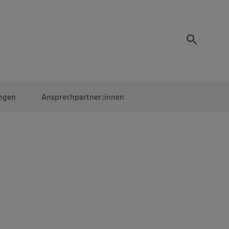
ngen
Ansprechpartner:innen
Mitarbeiter:innen
EDEKA Campus
Digitales Lernen
Veranstaltungen &
Wettbewerbe