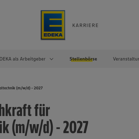
KARRIERE
DEKA als Arbeitgeber
Stellenbörse
Veranstaltu
e
EKA
Berufseinsteiger:innen
Arbeitgeber im
Berufserfahrene
eltechnik (m/w/d) - 2027
Überblick
raktikum
Traineeprogramme
Berufe@EDEKA
hkraft für
EDEKA-Zentrale
en
duktion
Direkteinstieg
Selbstständig mit EDEKA
EDEKA Fruchtkontor
ntätigkeit
Noch Fragen?
ik (m/w/d) - 2027
EDEKA Foodservice
EDEKA-
Regionalgesellschaften