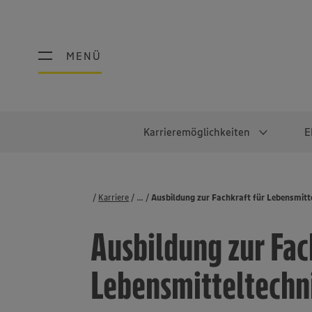
MENÜ
MENÜ
Karrieremöglichkeiten
E
Schüler:innen
Warum EDEKA?
Studierend
Berufe@ED
Karriere
...
Stellenbörse
Ausbildung zur Fachkraft für Lebensmitt
Ausbildung & Duales Studium
Work-Life-Balance
Studentisches P
Einzelhandel
Ausbildung zur Fac
Schülerpraktikum
Faires Gehalt
Abschlussarbeit
Lebensmittelpro
Diversität
Werkstudierende
Lager & Logistik
Lebensmitteltechn
Noch Fragen?
IT