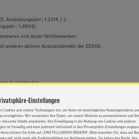
1. Ausbildungsjahr: 1.231€ / 2.
ngsjahr: 1.480€)
sseminaren und Azubi-Wettbewerben
mit anderen aktiven Auszubildenden der EDEKA
 den Ausbildenden
hwuchsförderprogramme nach der Ausbildung
Privatsphäre-Einstellungen
%-Rabatt auf ihre Einkäufe
en Cookies und andere Technologien ein, um Ihnen ein bestmögliches Nutzungserlebnis un
zu ermöglichen. Wir verwenden Ihre Daten, um unsere Website zu personalisieren und Ih
 relevante Inhalte anzubieten. Ihre Einwilligung in die Nutzung von Cookies und anderer
ien ist freiwillig und kann jederzeit individuell in den Privatsphäre-Einstellungen angepa
Hierzu klicken Sie bitte auf „EINSTELLUNGEN ÄNDERN”. Bitte beachten Sie, dass auf Basi
ngen ggf. nicht mehr alle Funktionalitäten zur Verfügung stehen. Sie haben das Recht, ihre