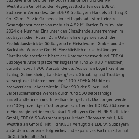
Südbayern GmbH, der NK Südfilialen GmbH und der NK
Westfilialen GmbH zu den Regiegesellschaften des EDEKA
Südbayern Verbundes. Die EDEKA Südbayern Handels Stiftung &
Co. KG mit Sitz in Gaimersheim bei Ingolstadt ist mit einem
Gesamtjahresumsatz von mehr als 4,82 Milliarden Euro im Jahr
2024 die Nummer Eins unter den Einzelhandelsunternehmen im
südbayerischen Raum. Zum Unternehmen gehören auch die
Produktionsbetriebe Südbayerische Fleischwaren GmbH und die
Backstube Wünsche GmbH. Einschließlich der selbständigen
Einzelhandelsbetriebe bietet der Unternehmensverbund EDEKA
Südbayern Arbeitsplätze für insgesamt rund 27.000 Menschen,
darunter etwa 1.300 Auszubildende. Aus seinen Logistikzentren in
Eching, Gaimersheim, Landsberg/Lech, Straubing und Trostberg
versorgt das Unternehmen über 1.100 EDEKA-Märkte mit
hochwertigen Lebensmitteln. Über 900 der Super- und
Verbrauchermärkte werden durch rund 530 selbständige
Einzelhändlerinnen und Einzelhändler geführt. Die übrigen werden
von 100-prozentigen Tochtergesellschaften der EDEKA Südbayern
in Eigenregie betrieben (Neukauf Südbayern GmbH, NK Südfilialen
GmbH, EDEKA SB-Warenhausgesellschaft Südbayern mbH, NK
Westfilialen GmbH). Mit TRINKGUT verfügt die EDEKA Südbayern
außerdem über ein erfolgreiches und expansives Fachmarktformat
für Getränke aller Art.