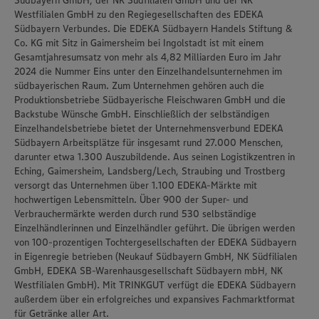
Südbayern GmbH, der NK Südfilialen GmbH und der NK
Westfilialen GmbH zu den Regiegesellschaften des EDEKA
Südbayern Verbundes. Die EDEKA Südbayern Handels Stiftung &
Co. KG mit Sitz in Gaimersheim bei Ingolstadt ist mit einem
Gesamtjahresumsatz von mehr als 4,82 Milliarden Euro im Jahr
2024 die Nummer Eins unter den Einzelhandelsunternehmen im
südbayerischen Raum. Zum Unternehmen gehören auch die
Produktionsbetriebe Südbayerische Fleischwaren GmbH und die
Backstube Wünsche GmbH. Einschließlich der selbständigen
Einzelhandelsbetriebe bietet der Unternehmensverbund EDEKA
Südbayern Arbeitsplätze für insgesamt rund 27.000 Menschen,
darunter etwa 1.300 Auszubildende. Aus seinen Logistikzentren in
Eching, Gaimersheim, Landsberg/Lech, Straubing und Trostberg
versorgt das Unternehmen über 1.100 EDEKA-Märkte mit
hochwertigen Lebensmitteln. Über 900 der Super- und
Verbrauchermärkte werden durch rund 530 selbständige
Einzelhändlerinnen und Einzelhändler geführt. Die übrigen werden
von 100-prozentigen Tochtergesellschaften der EDEKA Südbayern
in Eigenregie betrieben (Neukauf Südbayern GmbH, NK Südfilialen
GmbH, EDEKA SB-Warenhausgesellschaft Südbayern mbH, NK
Westfilialen GmbH). Mit TRINKGUT verfügt die EDEKA Südbayern
außerdem über ein erfolgreiches und expansives Fachmarktformat
für Getränke aller Art.