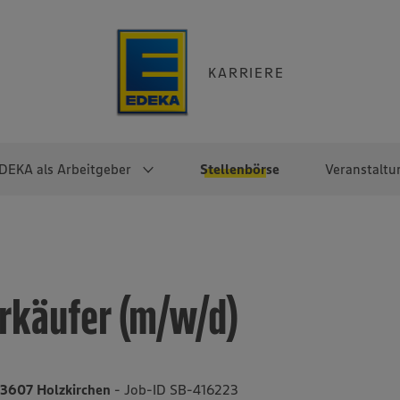
KARRIERE
DEKA als Arbeitgeber
Stellenbörse
Veranstaltu
e
EKA
Berufseinsteiger:innen
Arbeitgeber im
Berufserfahrene
Überblick
raktikum
Traineeprogramme
Berufe@EDEKA
rkäufer (m/w/d)
EDEKA-Zentrale
en
duktion
Direkteinstieg
Selbstständig mit EDEKA
EDEKA Fruchtkontor
ntätigkeit
Noch Fragen?
EDEKA Foodservice
EDEKA-
83607 Holzkirchen
- Job-ID SB-416223
Regionalgesellschaften