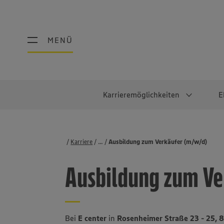
MENÜ
MENÜ
Karrieremöglichkeiten
E
Schüler:innen
Warum EDEKA?
Studierend
Berufe@ED
Karriere
...
Stellenbörse
Ausbildung zum Verkäufer (m/w/d)
Ausbildung & Duales Studium
Work-Life-Balance
Studentisches P
Einzelhandel
Ausbildung zum Ve
Schülerpraktikum
Faires Gehalt
Abschlussarbeit
Lebensmittelpro
Diversität
Werkstudierende
Lager & Logistik
Noch Fragen?
IT
Bei
E center
in
Rosenheimer Straße 23 - 25, 