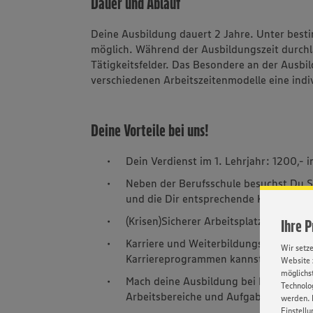
Dauer und Ablauf
Deine Ausbildung dauert 2 Jahre. Unter best
möglich. Während der Ausbildungszeit durchl
Tätigkeitsfelder. Das Besondere an der Ausbil
verschiedenen Arbeitszeitenmodelle eine indi
Deine Vorteile bei uns!
Dein Verdienst im 1. Lehrjahr: 1200,- i
Neben der Berufsschule besuchst Du S
und die Dir entsprechende Kenntnisse f
(Krisen)Sicherer Arbeitsplatz – geges
Ihre 
Karriere und Weiterbildungsmöglichkei
Wir setz
Karriereprogrammen kannst Du bei un
Website 
möglichst
Mach deine Ausbildung bei EDEKA und l
Technolog
Arbeitsbereiche und Aufgaben zeigen D
werden. 
Einstellu