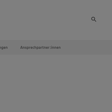
ngen
Ansprechpartner:innen
Mitarbeiter:innen
EDEKA Campus
Digitales Lernen
Veranstaltungen &
Wettbewerbe