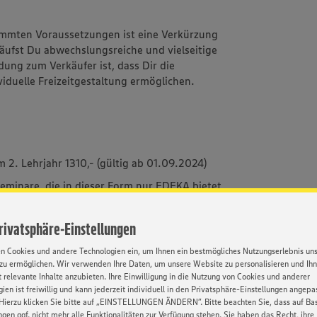
immten Voraussetzungen ist eine Verkürzung
äufst Du abwechslungsreiche und vielseitige
dung zum Verkäufer ist, dass Dir die
viduelle Freizeitgestaltung ermöglichen.
m 2. Lehrjahr 1310,- (gültig ab 01.09.2024)
eminare, die in dieser Form nur EDEKA bietet
ür die Praxis liefern
sen wird immer
Privatsphäre-Einstellungen
ten – Mit Herz, Fleiß & unseren
en Cookies und andere Technologien ein, um Ihnen ein bestmögliches Nutzungserlebnis un
s alles werden
zu ermöglichen. Wir verwenden Ihre Daten, um unsere Website zu personalisieren und Ih
 relevante Inhalte anzubieten. Ihre Einwilligung in die Nutzung von Cookies und anderer
erne Dich selber kennen - die vielfältigen
ien ist freiwillig und kann jederzeit individuell in den Privatsphäre-Einstellungen angepa
ir, wer Du bist!
Hierzu klicken Sie bitte auf „EINSTELLUNGEN ÄNDERN”. Bitte beachten Sie, dass auf Basi
ngen ggf. nicht mehr alle Funktionalitäten zur Verfügung stehen. Sie haben das Recht, ihre