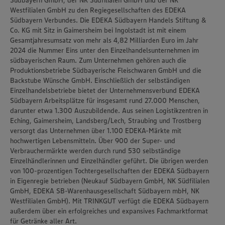
Südbayern GmbH, der NK Südfilialen GmbH und der NK
Westfilialen GmbH zu den Regiegesellschaften des EDEKA
Südbayern Verbundes. Die EDEKA Südbayern Handels Stiftung &
Co. KG mit Sitz in Gaimersheim bei Ingolstadt ist mit einem
Gesamtjahresumsatz von mehr als 4,82 Milliarden Euro im Jahr
2024 die Nummer Eins unter den Einzelhandelsunternehmen im
südbayerischen Raum. Zum Unternehmen gehören auch die
Produktionsbetriebe Südbayerische Fleischwaren GmbH und die
Backstube Wünsche GmbH. Einschließlich der selbständigen
Einzelhandelsbetriebe bietet der Unternehmensverbund EDEKA
Südbayern Arbeitsplätze für insgesamt rund 27.000 Menschen,
darunter etwa 1.300 Auszubildende. Aus seinen Logistikzentren in
Eching, Gaimersheim, Landsberg/Lech, Straubing und Trostberg
versorgt das Unternehmen über 1.100 EDEKA-Märkte mit
hochwertigen Lebensmitteln. Über 900 der Super- und
Verbrauchermärkte werden durch rund 530 selbständige
Einzelhändlerinnen und Einzelhändler geführt. Die übrigen werden
von 100-prozentigen Tochtergesellschaften der EDEKA Südbayern
in Eigenregie betrieben (Neukauf Südbayern GmbH, NK Südfilialen
GmbH, EDEKA SB-Warenhausgesellschaft Südbayern mbH, NK
Westfilialen GmbH). Mit TRINKGUT verfügt die EDEKA Südbayern
außerdem über ein erfolgreiches und expansives Fachmarktformat
für Getränke aller Art.