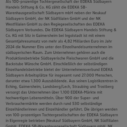
Als 100-prozentige Tochtergesellschaft der EDEKA Südbayern
Handels Stiftung & Co. KG zählt die EDEKA SB-
Warenhausgesellschaft Südbayern mbH neben der Neukauf
Südbayern GmbH, der NK Südfilialen GmbH und der NK
Westfilialen GmbH zu den Regiegesellschaften des EDEKA
Südbayern Verbundes. Die EDEKA Südbayern Handels Stiftung &
Co. KG mit Sitz in Gaimersheim bei Ingolstadt ist mit einem
Gesamtjahresumsatz von mehr als 4,82 Milliarden Euro im Jahr
2024 die Nummer Eins unter den Einzelhandelsunternehmen im
südbayerischen Raum. Zum Unternehmen gehören auch die
Produktionsbetriebe Südbayerische Fleischwaren GmbH und die
Backstube Wünsche GmbH. Einschließlich der selbständigen
Einzelhandelsbetriebe bietet der Unternehmensverbund EDEKA
Südbayern Arbeitsplätze für insgesamt rund 27.000 Menschen,
darunter etwa 1.300 Auszubildende. Aus seinen Logistikzentren in
Eching, Gaimersheim, Landsberg/Lech, Straubing und Trostberg
versorgt das Unternehmen über 1.100 EDEKA-Märkte mit
hochwertigen Lebensmitteln. Über 900 der Super- und
Verbrauchermärkte werden durch rund 530 selbständige
Einzelhändlerinnen und Einzelhändler geführt. Die übrigen werden
von 100-prozentigen Tochtergesellschaften der EDEKA Südbayern
in Eigenregie betrieben (Neukauf Südbayern GmbH, NK Südfilialen
GmbH, EDEKA SB-Warenhausgesellschaft Südbayern mbH, NK