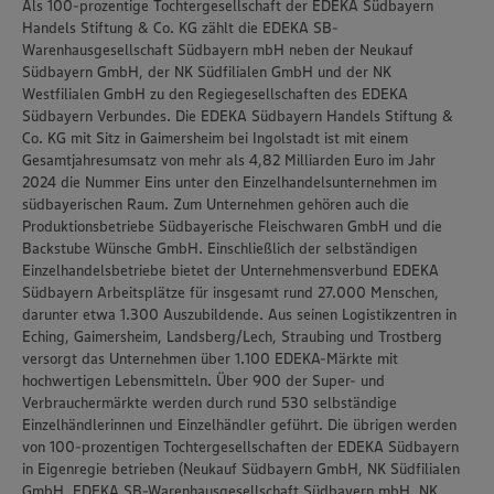
Als 100-prozentige Tochtergesellschaft der EDEKA Südbayern
Handels Stiftung & Co. KG zählt die EDEKA SB-
Warenhausgesellschaft Südbayern mbH neben der Neukauf
Südbayern GmbH, der NK Südfilialen GmbH und der NK
Westfilialen GmbH zu den Regiegesellschaften des EDEKA
Südbayern Verbundes. Die EDEKA Südbayern Handels Stiftung &
Co. KG mit Sitz in Gaimersheim bei Ingolstadt ist mit einem
Gesamtjahresumsatz von mehr als 4,82 Milliarden Euro im Jahr
2024 die Nummer Eins unter den Einzelhandelsunternehmen im
südbayerischen Raum. Zum Unternehmen gehören auch die
Produktionsbetriebe Südbayerische Fleischwaren GmbH und die
Backstube Wünsche GmbH. Einschließlich der selbständigen
Einzelhandelsbetriebe bietet der Unternehmensverbund EDEKA
Südbayern Arbeitsplätze für insgesamt rund 27.000 Menschen,
darunter etwa 1.300 Auszubildende. Aus seinen Logistikzentren in
Eching, Gaimersheim, Landsberg/Lech, Straubing und Trostberg
versorgt das Unternehmen über 1.100 EDEKA-Märkte mit
hochwertigen Lebensmitteln. Über 900 der Super- und
Verbrauchermärkte werden durch rund 530 selbständige
Einzelhändlerinnen und Einzelhändler geführt. Die übrigen werden
von 100-prozentigen Tochtergesellschaften der EDEKA Südbayern
in Eigenregie betrieben (Neukauf Südbayern GmbH, NK Südfilialen
GmbH, EDEKA SB-Warenhausgesellschaft Südbayern mbH, NK