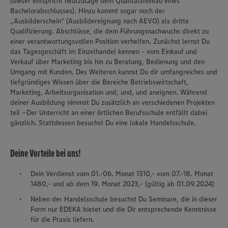
(dieser entspricht heutzutage dem Qualitätsniveau eines
Bachelorabschlusses). Hinzu kommt sogar noch der
„Ausbilderschein“ (Ausbildereignung nach AEVO) als dritte
Qualifizierung. Abschlüsse, die dem Führungsnachwuchs direkt zu
einer verantwortungsvollen Position verhelfen. Zunächst lernst Du
das Tagesgeschäft im Einzelhandel kennen - vom Einkauf und
Verkauf über Marketing bis hin zu Beratung, Bedienung und den
Umgang mit Kunden. Des Weiteren kannst Du dir umfangreiches und
tiefgründiges Wissen über die Bereiche Betriebswirtschaft,
Marketing, Arbeitsorganisation und, und, und aneignen. Während
deiner Ausbildung nimmst Du zusätzlich an verschiedenen Projekten
teil –Der Unterricht an einer örtlichen Berufsschule entfällt dabei
gänzlich. Stattdessen besuchst Du eine lokale Handelsschule.
Deine Vorteile bei uns!
Dein Verdienst vom 01.-06. Monat 1310,- vom 07.-18. Monat
1480,- und ab dem 19. Monat 2023,- (gültig ab 01.09.2024)
Neben der Handelsschule besuchst Du Seminare, die in dieser
Form nur EDEKA bietet und die Dir entsprechende Kenntnisse
für die Praxis liefern.