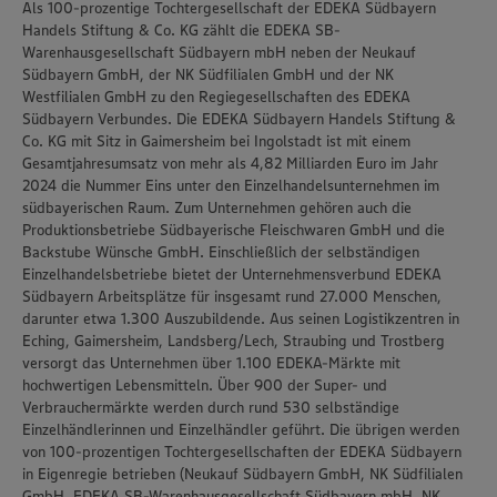
Als 100-prozentige Tochtergesellschaft der EDEKA Südbayern
Handels Stiftung & Co. KG zählt die EDEKA SB-
Warenhausgesellschaft Südbayern mbH neben der Neukauf
Südbayern GmbH, der NK Südfilialen GmbH und der NK
Westfilialen GmbH zu den Regiegesellschaften des EDEKA
Südbayern Verbundes. Die EDEKA Südbayern Handels Stiftung &
Co. KG mit Sitz in Gaimersheim bei Ingolstadt ist mit einem
Gesamtjahresumsatz von mehr als 4,82 Milliarden Euro im Jahr
2024 die Nummer Eins unter den Einzelhandelsunternehmen im
südbayerischen Raum. Zum Unternehmen gehören auch die
Produktionsbetriebe Südbayerische Fleischwaren GmbH und die
Backstube Wünsche GmbH. Einschließlich der selbständigen
Einzelhandelsbetriebe bietet der Unternehmensverbund EDEKA
Südbayern Arbeitsplätze für insgesamt rund 27.000 Menschen,
darunter etwa 1.300 Auszubildende. Aus seinen Logistikzentren in
Eching, Gaimersheim, Landsberg/Lech, Straubing und Trostberg
versorgt das Unternehmen über 1.100 EDEKA-Märkte mit
hochwertigen Lebensmitteln. Über 900 der Super- und
Verbrauchermärkte werden durch rund 530 selbständige
Einzelhändlerinnen und Einzelhändler geführt. Die übrigen werden
von 100-prozentigen Tochtergesellschaften der EDEKA Südbayern
in Eigenregie betrieben (Neukauf Südbayern GmbH, NK Südfilialen
GmbH, EDEKA SB-Warenhausgesellschaft Südbayern mbH, NK