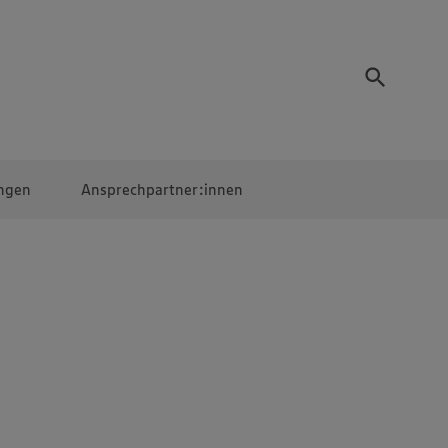
ngen
Ansprechpartner:innen
Mitarbeiter:innen
EDEKA Campus
Digitales Lernen
Veranstaltungen &
Wettbewerbe