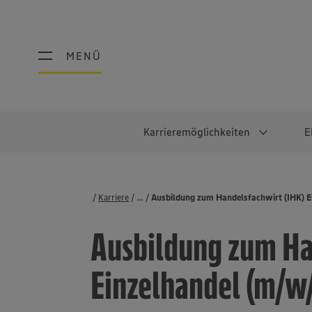
MENÜ
MENÜ
Karrieremöglichkeiten
E
Schüler:innen
Warum EDEKA?
Studierend
Berufe@ED
Karriere
...
Stellenbörse
Ausbildung zum Handelsfachwirt (IHK) E
Ausbildung & Duales Studium
Work-Life-Balance
Studentisches P
Einzelhandel
Ausbildung zum Ha
Schülerpraktikum
Faires Gehalt
Abschlussarbeit
Lebensmittelpro
Diversität
Werkstudierende
Lager & Logistik
Einzelhandel (m/w
Noch Fragen?
IT