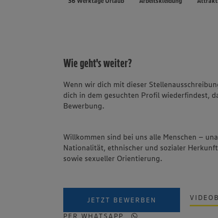
36 Werktage Urlaub
Arbeitskleidung
Attrakt
Wie geht's weiter?
Wenn wir dich mit dieser Stellenausschreib
dich in dem gesuchten Profil wiederfindest, d
Bewerbung.
Willkommen sind bei uns alle Menschen – un
Nationalität, ethnischer und sozialer Herkunft
sowie sexueller Orientierung.
VIDEO
JETZT BEWERBEN
PER WHATSAPP