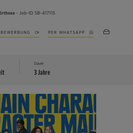
örthsee
- Job-ID SB-417115
OBEWERBUNG
PER WHATSAPP
MEHR
Dauer
eit
3 Jahre