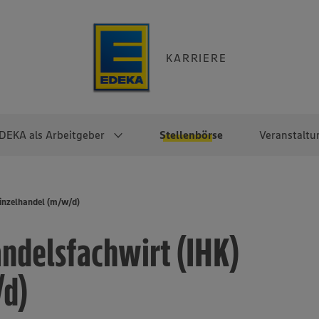
KARRIERE
DEKA als Arbeitgeber
Stellenbörse
Veranstaltu
e
EKA
Berufseinsteiger:innen
Arbeitgeber im
Berufserfahrene
inzelhandel (m/w/d)
Überblick
raktikum
Traineeprogramme
Berufe@EDEKA
ndelsfachwirt (IHK)
EDEKA-Zentrale
en
duktion
Direkteinstieg
Selbstständig mit EDEKA
EDEKA Fruchtkontor
ntätigkeit
Noch Fragen?
/d)
EDEKA Foodservice
EDEKA-
Regionalgesellschaften