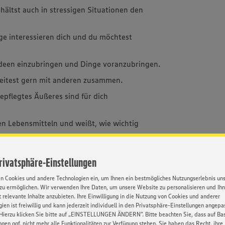
hältst auch in stressigen Situationen den
e interessieren dich und du möchtest
 Ideen einzubringen und Dinge voranzubringen.
eitest gern mit anderen zusammen.
epflegtes Äußeres sind für dich
n Lebensmitteln und weißt, wie wichtig
Privatsphäre-Einstellungen
en Cookies und andere Technologien ein, um Ihnen ein bestmögliches Nutzungserlebnis un
zu ermöglichen. Wir verwenden Ihre Daten, um unsere Website zu personalisieren und Ih
he Alternative zum BWL-Studium. Sie dauert in
 relevante Inhalte anzubieten. Ihre Einwilligung in die Nutzung von Cookies und anderer
bschlüsse: Kaufmann im Einzelhandel und
ien ist freiwillig und kann jederzeit individuell in den Privatsphäre-Einstellungen angepa
e dem Qualitätsniveau eines
Hierzu klicken Sie bitte auf „EINSTELLUNGEN ÄNDERN”. Bitte beachten Sie, dass auf Basi
ngen ggf. nicht mehr alle Funktionalitäten zur Verfügung stehen. Sie haben das Recht, ihre