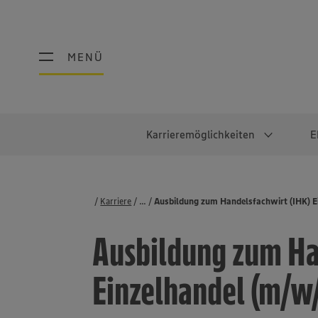
MENÜ
MENÜ
Karrieremöglichkeiten
E
Schüler:innen
Warum EDEKA?
Studierend
Berufe@ED
Karriere
...
Stellenbörse
Ausbildung zum Handelsfachwirt (IHK) E
Ausbildung & Duales Studium
Work-Life-Balance
Studentisches P
Einzelhandel
Ausbildung zum Ha
Schülerpraktikum
Faires Gehalt
Abschlussarbeit
Lebensmittelpro
Diversität
Werkstudierende
Lager & Logistik
Einzelhandel (m/w
Noch Fragen?
IT