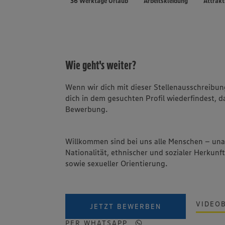
36 Werktage Urlaub
Arbeitskleidung
Attrakt
Wie geht's weiter?
Wenn wir dich mit dieser Stellenausschreib
dich in dem gesuchten Profil wiederfindest, d
Bewerbung.
Willkommen sind bei uns alle Menschen – un
Nationalität, ethnischer und sozialer Herkunft
sowie sexueller Orientierung.
VIDEO
JETZT BEWERBEN
PER WHATSAPP