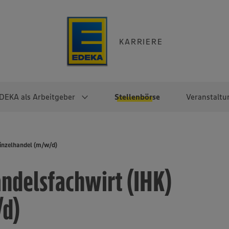
KARRIERE
DEKA als Arbeitgeber
Stellenbörse
Veranstaltu
e
EKA
Berufseinsteiger:innen
Arbeitgeber im
Berufserfahrene
inzelhandel (m/w/d)
Überblick
raktikum
Traineeprogramme
Berufe@EDEKA
ndelsfachwirt (IHK)
EDEKA-Zentrale
en
duktion
Direkteinstieg
Selbstständig mit EDEKA
EDEKA Fruchtkontor
ntätigkeit
Noch Fragen?
/d)
EDEKA Foodservice
EDEKA-
Regionalgesellschaften