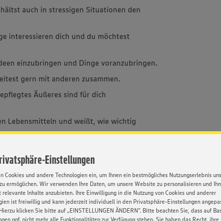
hältst auch in stressigen Situationen den
e interessieren dich und du möchtest
 Ideen einzubringen und Dinge voranzubringen.
eitest gern mit anderen zusammen.
epflegtes Äußeres sind für dich
n Lebensmitteln und weißt, wie wichtig
Privatsphäre-Einstellungen
en Cookies und andere Technologien ein, um Ihnen ein bestmögliches Nutzungserlebnis un
zu ermöglichen. Wir verwenden Ihre Daten, um unsere Website zu personalisieren und Ih
he Alternative zum BWL-Studium. Sie dauert in
 relevante Inhalte anzubieten. Ihre Einwilligung in die Nutzung von Cookies und anderer
bschlüsse: Kaufmann im Einzelhandel und
ien ist freiwillig und kann jederzeit individuell in den Privatsphäre-Einstellungen angepa
e dem Qualitätsniveau eines
Hierzu klicken Sie bitte auf „EINSTELLUNGEN ÄNDERN”. Bitte beachten Sie, dass auf Basi
ngen ggf. nicht mehr alle Funktionalitäten zur Verfügung stehen. Sie haben das Recht, ihre