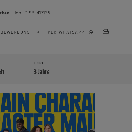
nchen
- Job-ID SB-417135
OBEWERBUNG
PER WHATSAPP
MEHR
Dauer
eit
3 Jahre