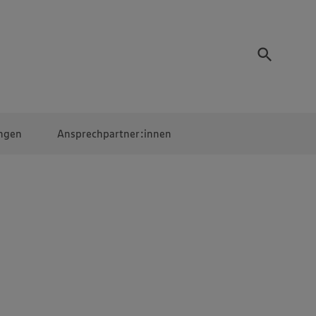
ngen
Ansprechpartner:innen
Mitarbeiter:innen
EDEKA Campus
Digitales Lernen
Veranstaltungen &
Wettbewerbe