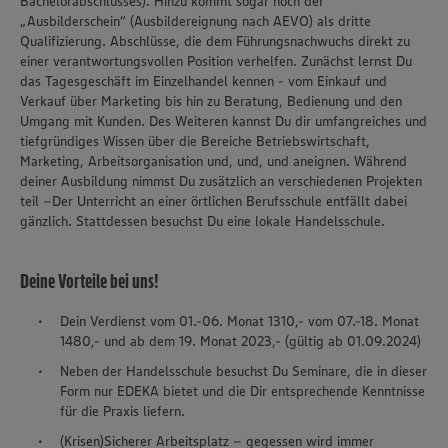
Bachelorabschlusses). Hinzu kommt sogar noch der
„Ausbilderschein“ (Ausbildereignung nach AEVO) als dritte
Qualifizierung. Abschlüsse, die dem Führungsnachwuchs direkt zu
einer verantwortungsvollen Position verhelfen. Zunächst lernst Du
das Tagesgeschäft im Einzelhandel kennen - vom Einkauf und
Verkauf über Marketing bis hin zu Beratung, Bedienung und den
Umgang mit Kunden. Des Weiteren kannst Du dir umfangreiches und
tiefgründiges Wissen über die Bereiche Betriebswirtschaft,
Marketing, Arbeitsorganisation und, und, und aneignen. Während
deiner Ausbildung nimmst Du zusätzlich an verschiedenen Projekten
teil –Der Unterricht an einer örtlichen Berufsschule entfällt dabei
gänzlich. Stattdessen besuchst Du eine lokale Handelsschule.
Deine Vorteile bei uns!
Dein Verdienst vom 01.-06. Monat 1310,- vom 07.-18. Monat
1480,- und ab dem 19. Monat 2023,- (gültig ab 01.09.2024)
Neben der Handelsschule besuchst Du Seminare, die in dieser
Form nur EDEKA bietet und die Dir entsprechende Kenntnisse
für die Praxis liefern.
(Krisen)Sicherer Arbeitsplatz – gegessen wird immer