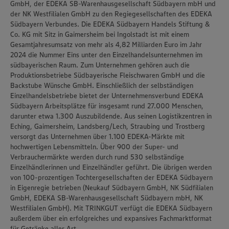
GmbH, der EDEKA SB-Warenhausgesellschaft Südbayern mbH und
der NK Westfilialen GmbH zu den Regiegesellschaften des EDEKA
Südbayern Verbundes. Die EDEKA Südbayern Handels Stiftung &
Co. KG mit Sitz in Gaimersheim bei Ingolstadt ist mit einem
Gesamtjahresumsatz von mehr als 4,82 Milliarden Euro im Jahr
2024 die Nummer Eins unter den Einzelhandelsunternehmen im
südbayerischen Raum. Zum Unternehmen gehören auch die
Produktionsbetriebe Südbayerische Fleischwaren GmbH und die
Backstube Wünsche GmbH. Einschließlich der selbständigen
Einzelhandelsbetriebe bietet der Unternehmensverbund EDEKA
Südbayern Arbeitsplätze für insgesamt rund 27.000 Menschen,
darunter etwa 1.300 Auszubildende. Aus seinen Logistikzentren in
Eching, Gaimersheim, Landsberg/Lech, Straubing und Trostberg
versorgt das Unternehmen über 1.100 EDEKA-Märkte mit
hochwertigen Lebensmitteln. Über 900 der Super- und
Verbrauchermärkte werden durch rund 530 selbständige
Einzelhändlerinnen und Einzelhändler geführt. Die übrigen werden
von 100-prozentigen Tochtergesellschaften der EDEKA Südbayern
in Eigenregie betrieben (Neukauf Südbayern GmbH, NK Südfilialen
GmbH, EDEKA SB-Warenhausgesellschaft Südbayern mbH, NK
Westfilialen GmbH). Mit TRINKGUT verfügt die EDEKA Südbayern
außerdem über ein erfolgreiches und expansives Fachmarktformat
für Getränke aller Art.