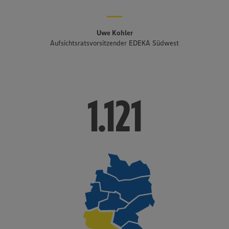
Uwe Kohler
Aufsichtsratsvorsitzender EDEKA Südwest
1.121
1.121