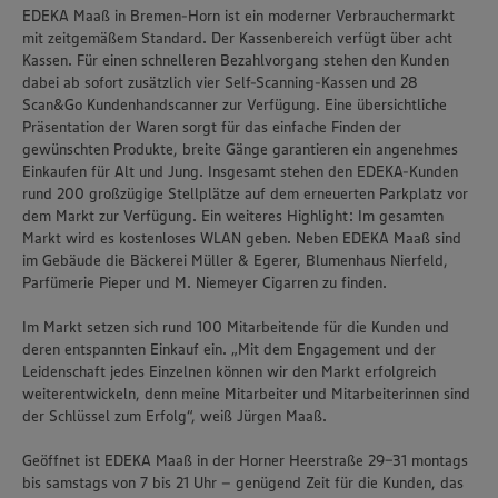
Informationen zur Nutzung der Dienste finden Sie in
EDEKA Maaß in Bremen-Horn ist ein moderner Verbrauchermarkt
unseren Datenschutzhinweisen sowie in unserer Cookie
mit zeitgemäßem Standard. Der Kassenbereich verfügt über acht
Policy unter den Stichworten „YouTube” und „Vimeo”.
Kassen. Für einen schnelleren Bezahlvorgang stehen den Kunden
dabei ab sofort zusätzlich vier Self-Scanning-Kassen und 28
Scan&Go Kundenhandscanner zur Verfügung. Eine übersichtliche
Präsentation der Waren sorgt für das einfache Finden der
gewünschten Produkte, breite Gänge garantieren ein angenehmes
Einkaufen für Alt und Jung. Insgesamt stehen den EDEKA-Kunden
rund 200 großzügige Stellplätze auf dem erneuerten Parkplatz vor
dem Markt zur Verfügung. Ein weiteres Highlight: Im gesamten
Markt wird es kostenloses WLAN geben. Neben EDEKA Maaß sind
im Gebäude die Bäckerei Müller & Egerer, Blumenhaus Nierfeld,
Parfümerie Pieper und M. Niemeyer Cigarren zu finden.
Im Markt setzen sich rund 100 Mitarbeitende für die Kunden und
deren entspannten Einkauf ein. „Mit dem Engagement und der
Leidenschaft jedes Einzelnen können wir den Markt erfolgreich
weiterentwickeln, denn meine Mitarbeiter und Mitarbeiterinnen sind
der Schlüssel zum Erfolg“, weiß Jürgen Maaß.
Geöffnet ist EDEKA Maaß in der Horner Heerstraße 29-31 montags
bis samstags von 7 bis 21 Uhr – genügend Zeit für die Kunden, das