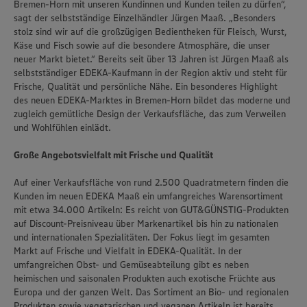
Bremen-Horn mit unseren Kundinnen und Kunden teilen zu dürfen“,
sagt der selbstständige Einzelhändler Jürgen Maaß. „Besonders
stolz sind wir auf die großzügigen Bedientheken für Fleisch, Wurst,
Käse und Fisch sowie auf die besondere Atmosphäre, die unser
neuer Markt bietet.“ Bereits seit über 13 Jahren ist Jürgen Maaß als
selbstständiger EDEKA-Kaufmann in der Region aktiv und steht für
Frische, Qualität und persönliche Nähe. Ein besonderes Highlight
des neuen EDEKA-Marktes in Bremen-Horn bildet das moderne und
zugleich gemütliche Design der Verkaufsfläche, das zum Verweilen
und Wohlfühlen einlädt.
Große Angebotsvielfalt mit Frische und Qualität
Auf einer Verkaufsfläche von rund 2.500 Quadratmetern finden die
Kunden im neuen EDEKA Maaß ein umfangreiches Warensortiment
mit etwa 34.000 Artikeln: Es reicht von GUT&GÜNSTIG-Produkten
auf Discount-Preisniveau über Markenartikel bis hin zu nationalen
und internationalen Spezialitäten. Der Fokus liegt im gesamten
Markt auf Frische und Vielfalt in EDEKA-Qualität. In der
umfangreichen Obst- und Gemüseabteilung gibt es neben
heimischen und saisonalen Produkten auch exotische Früchte aus
Europa und der ganzen Welt. Das Sortiment an Bio- und regionalen
Produkten sowie vegetarischen und veganen Artikeln ist bereits