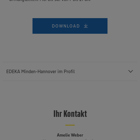
DOWNLOAD
EDEKA Minden-Hannover im Profil
Mit einem Außenumsatz von rund 12,43 Milliarden Euro und rund
76.400 Mitarbeiterinnen und Mitarbeitern (einschließlich des
selbstständigen Einzelhandels und etwa 3.140 Auszubildenden) ist
Ihr Kontakt
die
EDEKA Minden-Hannover
die umsatzstärkste von insgesamt
sechs Regionalgesellschaften im genossenschaftlich organisierten
EDEKA-Verbund. Sie besteht seit 1920, erstreckt sich von der
niederländischen bis an die polnische Grenze und umfasst Bremen,
Amelie Weber