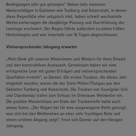
Bedingungen sehr gut gelungen.“ Neben teils massiven
Niederschlägen in Gebieten wie Tuniberg und Kaiserstuhl, in denen
diese Regenfälle eher untypisch sind, haben schnell wechselnde
Wettervorhersagen die diesjährige Planung und Durchführung der
Lesetage erschwert. Der Regen führte außerdem zu einem frühen
Herbstbeginn und war innerhalb von 16 Tagen abgeschlossen.
Vielversprechender Jahrgang erwartet
„Mein Dank gilt unseren Winzerinnen und Winzern für ihren Einsatz
und den konstruktiven Austausch. Gemeinsam haben wir eine
erfolgreiche Lese mit guten Erträgen und vielversprechenden
Qualitäten erreicht“, so Danner. Die ersten Trauben, die dieses Jahr
eingeholt wurden, waren die der Sorte Müller-Thurgau aus den
Gebieten Tuniberg und Kaiserstuhl. Die Trauben von Souvignier Gris
und Chardonnay trafen zum Schluss im Ortenauer Weinkeller ein.
Die positive Wasserbilanz am Ende der Traubenreife hatte auch
etwas Gutes. „Der Regen hat für eine ausgewogene Reife gesorgt,
was sich bei den Weißweinen an einer sehr fruchtigen Note und
einem schönen Abgang zeigt“, freut sich Danner auf den hiesigen
Jahrgang.
Wir setzen Cookies und andere Technologien ein, um Ihnen
ein bestmögliches Nutzungserlebnis unserer Website zu