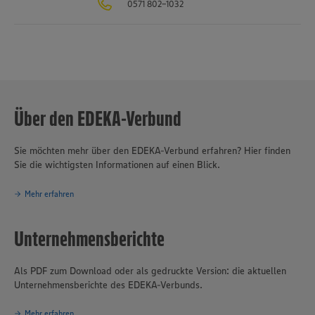
0571 802-1032
verantwortungsvolles und nachhaltiges Handeln
eines der
Grundprinzipien des Unternehmensverbundes.
Über den EDEKA-Verbund
Sie möchten mehr über den EDEKA-Verbund erfahren? Hier finden
Sie die wichtigsten Informationen auf einen Blick.
Mehr erfahren
Unternehmensberichte
Als PDF zum Download oder als gedruckte Version: die aktuellen
Unternehmensberichte des EDEKA-Verbunds.
Mehr erfahren