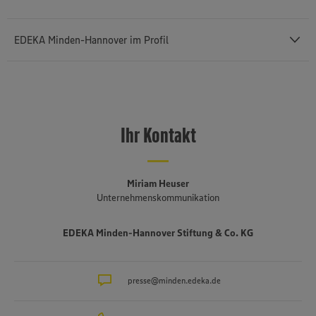
EDEKA Minden-Hannover im Profil
Mit einem Außenumsatz von rund 12,43 Milliarden Euro und rund
76.400 Mitarbeiterinnen und Mitarbeitern (einschließlich des
selbstständigen Einzelhandels und etwa 3.140 Auszubildenden) ist
Ihr Kontakt
die
EDEKA Minden-Hannover
die umsatzstärkste von insgesamt
sechs Regionalgesellschaften im genossenschaftlich organisierten
EDEKA-Verbund. Sie besteht seit 1920, erstreckt sich von der
niederländischen bis an die polnische Grenze und umfasst Bremen,
Miriam Heuser
Niedersachsen, einen Teil von Ostwestfalen-Lippe, Sachsen-Anhalt,
Unternehmenskommunikation
Berlin und Brandenburg. Mehr als drei Viertel der fast 1.500
Märkte sind in der Hand von rund 650 selbstständigen EDEKA-
EDEKA Minden-Hannover Stiftung & Co. KG
Kaufleuten. Zum Unternehmensverbund gehören mehrere
Produktionsbetriebe, darunter die Brot- und Backwarenproduktion
Schäfer’s
, die Produktion für Fleisch- und Wurstwaren
Bauerngut
sowie das Traditionsunternehmen für Fischverarbeitung
presse@minden.edeka.de
Hagenah
in
Hamburg. Die EDEKA Minden-Hannover engagiert sich wegweisend
in Sachen Nachhaltigkeit und Klimaschutz. Seit über 100 Jahren ist