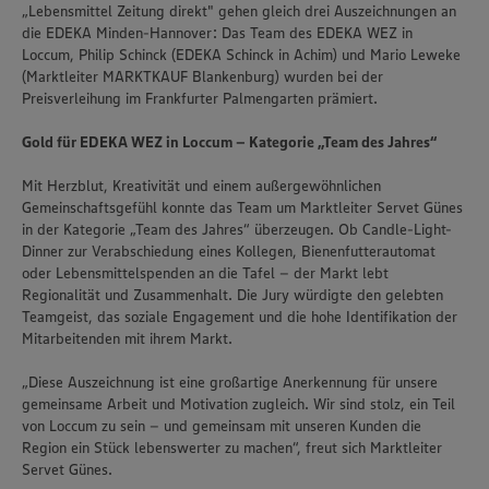
„Lebensmittel Zeitung direkt" gehen gleich drei Auszeichnungen an
die EDEKA Minden-Hannover: Das Team des EDEKA WEZ in
Loccum, Philip Schinck (EDEKA Schinck in Achim) und Mario Leweke
(Marktleiter MARKTKAUF Blankenburg) wurden bei der
Preisverleihung im Frankfurter Palmengarten prämiert.
Gold für EDEKA WEZ in Loccum – Kategorie „Team des Jahres“
Mit Herzblut, Kreativität und einem außergewöhnlichen
Gemeinschaftsgefühl konnte das Team um Marktleiter Servet Günes
in der Kategorie „Team des Jahres“ überzeugen. Ob Candle-Light-
Dinner zur Verabschiedung eines Kollegen, Bienenfutterautomat
oder Lebensmittelspenden an die Tafel – der Markt lebt
Regionalität und Zusammenhalt. Die Jury würdigte den gelebten
Teamgeist, das soziale Engagement und die hohe Identifikation der
Mitarbeitenden mit ihrem Markt.
„Diese Auszeichnung ist eine großartige Anerkennung für unsere
gemeinsame Arbeit und Motivation zugleich. Wir sind stolz, ein Teil
von Loccum zu sein – und gemeinsam mit unseren Kunden die
Region ein Stück lebenswerter zu machen“, freut sich Marktleiter
Servet Günes.