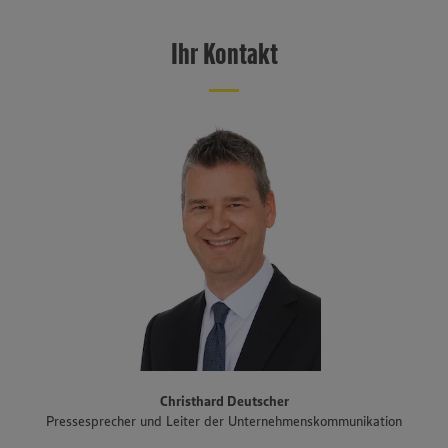
EDEKA Südwest mit Sitz in Offenburg ist eine von sechs EDEKA-
unseren Datenschutzhinweisen sowie in unserer Cookie
Regionalgesellschaften in Deutschland und erzielte im Jahr 2025
Policy unter den Stichworten „YouTube” und „Vimeo”.
einen Verbund-Einzelhandelsumsatz von 11 Milliarden Euro. Mit rund
Ihr Kontakt
1.100 Märkten, größtenteils betrieben von selbstständigen
Kaufleuten, ist EDEKA Südwest im Südwesten flächendeckend
präsent. Das Vertriebsgebiet erstreckt sich über Baden-
Württemberg, Rheinland-Pfalz und das Saarland sowie den Süden
Hessens und Teile Bayerns. Zum Unternehmensverbund gehören
auch der Fleisch- und Wurstwarenhersteller EDEKA Südwest Fleisch
inklusive Produktionsstandort Schwarzwaldhof für Schwarzwälder
Schinken und geräucherte Produkte, die Bäckereigruppe Backkultur,
der Mineralbrunnen Schwarzwald-Sprudel, der Ortenauer
Weinkeller und der Fischwarenspezialist Frischkost. Einer der
Schwerpunkte des Sortiments der Märkte liegt auf Produkten aus
der Region. Im Rahmen der Regionalmarke „Unsere Heimat“
arbeitet EDEKA Südwest beispielsweise mit mehr als 1.500
Erzeugern und Lieferanten aus Bundesländern des Vertriebsgebiets
zusammen. Eine Auswahl an Partnerbetrieben der regionalen
Landwirtschaft im Überblick gibt es unter
www.zukunftleben.de/regionale-partnerschaften
. Der
Christhard Deutscher
Unternehmensverbund, inklusive des selbständigen Einzelhandels,
Pressesprecher und Leiter der Unternehmenskommunikation
ist mit rund 47.000 Mitarbeitenden, darunter etwa 3.400
Auszubildende in rund 40 Berufsbildern, einer der größten