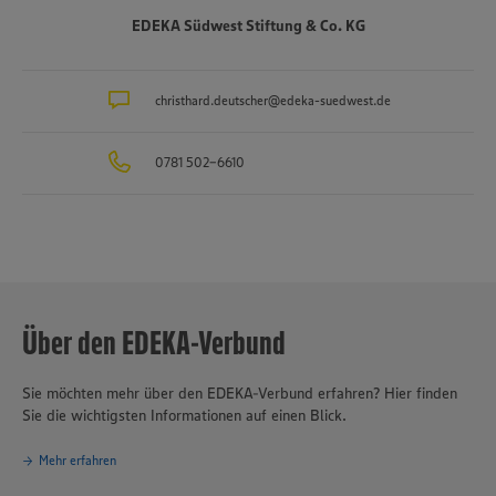
Arbeitgeber und Ausbilder in der Region. Insgesamt etwa 10.000
EDEKA Südwest Stiftung & Co. KG
Mitarbeitende arbeiten an den Bedientheken für Fleisch und Wurst
sowie Käse, Fisch und Backwaren.
christhard.deutscher@edeka-suedwest.de
0781 502-6610
Über den EDEKA-Verbund
Sie möchten mehr über den EDEKA-Verbund erfahren? Hier finden
Sie die wichtigsten Informationen auf einen Blick.
Mehr erfahren