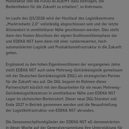
Manufaktur und die FOOD ACADEMY dazu beitragen, die
Bedientheken für die Zukunft zu erhalten.“, so Kohrmann.
Im Laufe des Q3/2026 wird der Hochlauf des Logistikzentrums
„Marktredwitz 2.0“ vollständig abgeschlossen sein und der letzte
Altstandort in unmittelbarer Nähe geschlossen werden. Dies stellt
dann den finalen Abschluss der eignen Großinvestitionsphase dar
und EDEKA NST kann dann mit einer runderneuerten, hoch-
automatisierten Logistik und Produktionsinfrastruktur in die Zukunft
gehen.
Ergänzend zu den hohen Eigeninvestitionen der vergangenen Jahre
stellt EDEKA NST auch seine Mehrweg-Getränkelogistik gemeinsam
mit der Deutschen Getränkelogistik (DGL) als strategischen Partner
für die Zukunft neu auf. Die DGL begann im Rahmen dieser
Partnerschaft kürzlich mit den Bauarbeiten für ein neues Mehrweg-
Getränkelogistikzentrum in unmittelbarer Nähe zum EDEKA NST
Lager im sächsischen Berbersdorf. Dieser neue DGL-Standort soll
Ende 2027 in Betrieb genommen werden und die Neuaufstellung
der Logistikinfrastruktur von EDEKA NST abrunden.
Die Genossenschaftsmitglieder der EDEKA NST eG demonstrierten
in dieser Woche auf der Generalversammlung ihre Unterstützung für