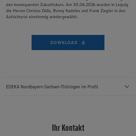
den konsequenten Zukunftskurs. Am 30.06.2026 wurden in Leipzig
die Herren Christos Didis, Ronny Kadelke und Frank Ziegler in den
Aufsichtsrat einstimmig wiedergewählt.
DOWNLOAD
EDEKA Nordbayern-Sachsen-Thüringen im Profil
Die EDEKA Unternehmensgruppe Nordbayern-Sachsen-Thüringen ist
eine von sieben regionalen Unternehmensgruppen des
genossenschaftlich organisierten EDEKA-Verbundes. Die
Ihr Kontakt
Genossenschaft als Keimzelle der Unternehmensgruppe wurde vor