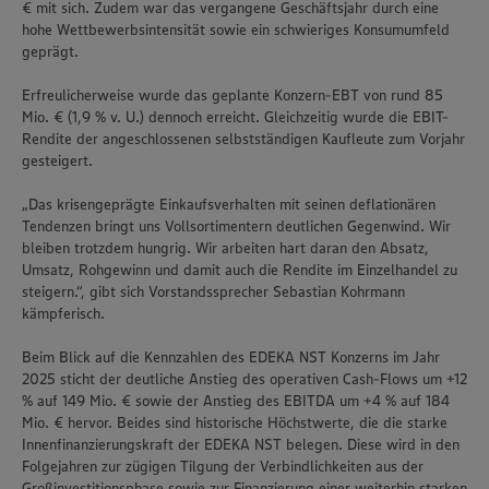
€ mit sich. Zudem war das vergangene Geschäftsjahr durch eine
hohe Wettbewerbsintensität sowie ein schwieriges Konsumumfeld
geprägt.
Erfreulicherweise wurde das geplante Konzern-EBT von rund 85
Mio. € (1,9 % v. U.) dennoch erreicht. Gleichzeitig wurde die EBIT-
Rendite der angeschlossenen selbstständigen Kaufleute zum Vorjahr
gesteigert.
„Das krisengeprägte Einkaufsverhalten mit seinen deflationären
Tendenzen bringt uns Vollsortimentern deutlichen Gegenwind. Wir
bleiben trotzdem hungrig. Wir arbeiten hart daran den Absatz,
Umsatz, Rohgewinn und damit auch die Rendite im Einzelhandel zu
steigern.“, gibt sich Vorstandssprecher Sebastian Kohrmann
kämpferisch.
Beim Blick auf die Kennzahlen des EDEKA NST Konzerns im Jahr
2025 sticht der deutliche Anstieg des operativen Cash-Flows um +12
% auf 149 Mio. € sowie der Anstieg des EBITDA um +4 % auf 184
Mio. € hervor. Beides sind historische Höchstwerte, die die starke
Innenfinanzierungskraft der EDEKA NST belegen. Diese wird in den
Folgejahren zur zügigen Tilgung der Verbindlichkeiten aus der
Großinvestitionsphase sowie zur Finanzierung einer weiterhin starken