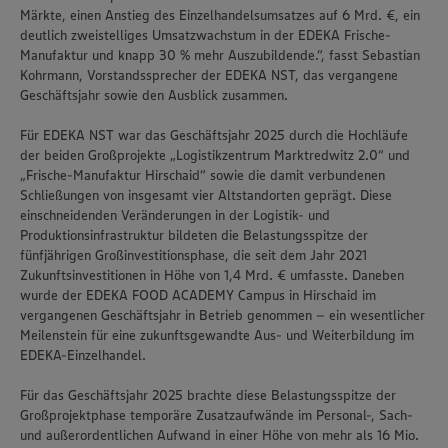
Märkte, einen Anstieg des Einzelhandelsumsatzes auf 6 Mrd. €, ein
deutlich zweistelliges Umsatzwachstum in der EDEKA Frische-
Manufaktur und knapp 30 % mehr Auszubildende.“, fasst Sebastian
Kohrmann, Vorstandssprecher der EDEKA NST, das vergangene
Geschäftsjahr sowie den Ausblick zusammen.
Für EDEKA NST war das Geschäftsjahr 2025 durch die Hochläufe
der beiden Großprojekte „Logistikzentrum Marktredwitz 2.0“ und
„Frische-Manufaktur Hirschaid“ sowie die damit verbundenen
Schließungen von insgesamt vier Altstandorten geprägt. Diese
einschneidenden Veränderungen in der Logistik- und
Produktionsinfrastruktur bildeten die Belastungsspitze der
fünfjährigen Großinvestitionsphase, die seit dem Jahr 2021
Zukunftsinvestitionen in Höhe von 1,4 Mrd. € umfasste. Daneben
wurde der EDEKA FOOD ACADEMY Campus in Hirschaid im
vergangenen Geschäftsjahr in Betrieb genommen – ein wesentlicher
Meilenstein für eine zukunftsgewandte Aus- und Weiterbildung im
EDEKA-Einzelhandel.
Für das Geschäftsjahr 2025 brachte diese Belastungsspitze der
Großprojektphase temporäre Zusatzaufwände im Personal-, Sach-
und außerordentlichen Aufwand in einer Höhe von mehr als 16 Mio.