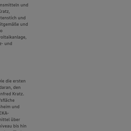
nsmitteln und
ratz,
atenstich und
zeitgemäße und
to
oltaikanlage,
z- und
ie die ersten
daran, den
nfred Kratz.
sfläche
nsheim und
DEKA-
ittel über
iveau bis hin