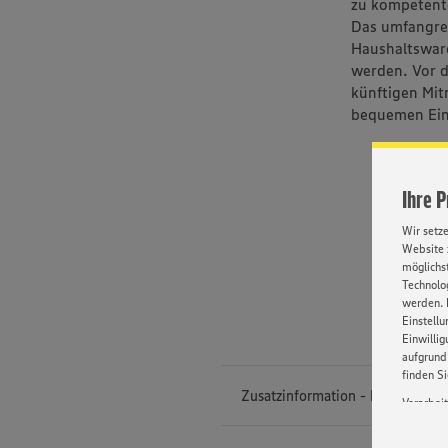
zu kompetente
Das umfangrei
Haushaltsware
werden. Vor 
künftigen Mit
bequemen Ein
Ihre 
Wir setz
Website 
möglichst
Technolog
werden. 
Einstellu
Einwilli
aufgrund 
finden S
Zusatzinformation - EDEKA Süd
Verarbei
Wir bind