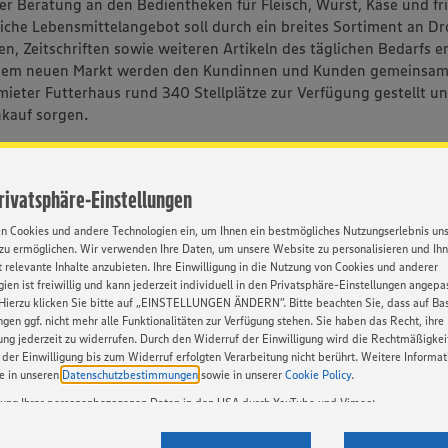
r Beratung an den Bedientheken für Fleisch, Wurst, Käse und fri
che Lebensmittelangebot soll durch ein breites Sortiment an Dr
n, Zeitschriften sowie weiteren Artikeln des täglichen Bedarfs e
dem neuen Markt werden den Kundinnen und Kunden gemeinsam
mieter Futterhaus rund 340 Stellplätze zur Verfügung gestellt un
kauf sorgen.
Privatsphäre-Einstellungen
DOWNLOAD
en Cookies und andere Technologien ein, um Ihnen ein bestmögliches Nutzungserlebnis un
zu ermöglichen. Wir verwenden Ihre Daten, um unsere Website zu personalisieren und Ih
 relevante Inhalte anzubieten. Ihre Einwilligung in die Nutzung von Cookies und anderer
ien ist freiwillig und kann jederzeit individuell in den Privatsphäre-Einstellungen angepa
Hierzu klicken Sie bitte auf „EINSTELLUNGEN ÄNDERN”. Bitte beachten Sie, dass auf Basi
ngen ggf. nicht mehr alle Funktionalitäten zur Verfügung stehen. Sie haben das Recht, ihre
gung jederzeit zu widerrufen. Durch den Widerruf der Einwilligung wird die Rechtmäßigkei
der Einwilligung bis zum Widerruf erfolgten Verarbeitung nicht berührt. Weitere Informa
ie in unseren
Datenschutzbestimmungen
sowie in unserer
Cookie Policy
.
west
tung Ihrer personenbezogenen Daten in den USA durch YouTube und Vimeo:
en auf unserer Webseite Videos von YouTube und Vimeo ein. Wenn Sie auf „Zustimmen” k