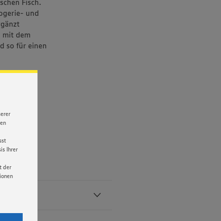
schen Fisch.
ogerie- und
rgänzt
 mit dem
d so für einen
serer
nen
sst
s Ihrer
t der
tionen
licken,