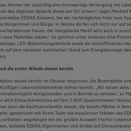
bau können wir zukünftig eine hochwertige Versorgung mit Lebe
eln des täglichen Bedarfs direkt am Ort sichern“, sagte Manfred K
ionsleiter EDEKA Südwest, bei der nachträglichen Feier zum Sp
Die Bürgerinnen und Bürger in Worms dürfen sich nicht nur auf 
nkaufserlebnisse freuen, der neugebaute Markt wird auch in punc
t neue Maßstäbe setzen.“ So gehören unter anderem eine Photov
eanlage, LED-Beleuchtungstechnik sowie ein hocheffizientes Hei
em auf dem neuesten technischen Stand zum Energiekonzept des
ers.
nd die ersten Wände stehen bereits
beiten wurde bereits im Oktober begonnen, die Bodenplatte sow
ünftigen Lebensmittelmarktes stehen bereits. „Wir setzen alles 
chnellstmöglich fertigzustellen und in Betrieb zu nehmen“, so Ma
t wird Einkaufserlebnisse auf fast 2.800 Quadratmetern Verkauf
hnen kann die Kaufmannsfamilie Jakobi, die bereits Märkte in Be
reibt, gemeinsam mit ihrem Team alle klassischen Stärken des E
s entfalten: angefangen bei der großen Auswahl frischer Lebensm
en, beliebte EDEKA-Eigenmarken und Artikel auf Discountpreisn