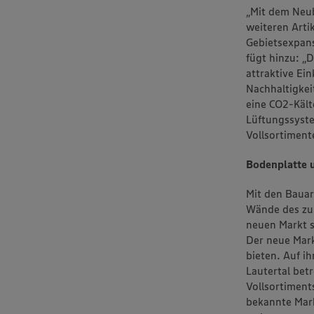
„Mit dem Neu
weiteren Artik
Gebietsexpans
fügt hinzu: „
attraktive Ei
Nachhaltigkei
eine CO2-Kält
Lüftungssyst
Vollsortiment
Bodenplatte u
Mit den Bauar
Wände des zuk
neuen Markt s
Der neue Mark
bieten. Auf i
Lautertal bet
Vollsortiment
bekannte Mark