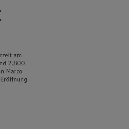
t
erzeit am
und 2.800
nn Marco
 Eröffnung