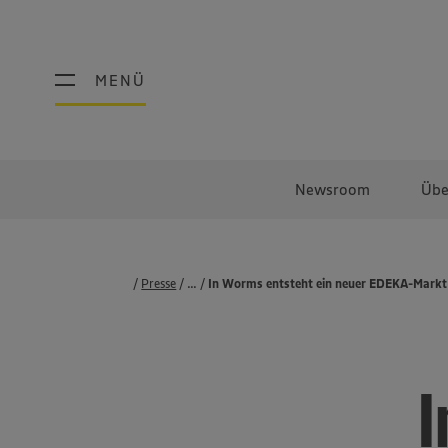
MENÜ
MENÜ
Newsroom
Übe
Presse
...
Pressemeldungen
In Worms entsteht ein neuer EDEKA-Markt
I