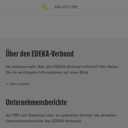
erfolgreiche Akzente im Discountgeschäft. Fachhandelsformate wie
040 6377-2182
trinkgut, NATURKIND oder budni, die Kooperation mit dem online-
basierten Lieferdienst Picnic und das Großverbrauchergeschäft mit
dem EDEKA Foodservice runden das breite Leistungsspektrum des
Unternehmensverbunds ab. EDEKA erzielte 2025 mit 10.871
Märkten und rund 417.500 Mitarbeiter:innen einen Umsatz von 77,3
Mrd. Euro. Mit mehr als 20.900 Auszubildenden in fast 40
Berufsbildern ist EDEKA einer der führenden Ausbilder in
Deutschland.
Über den EDEKA-Verbund
Sie möchten mehr über den EDEKA-Verbund erfahren? Hier finden
Sie die wichtigsten Informationen auf einen Blick.
Mehr erfahren
Unternehmensberichte
Als PDF zum Download oder als gedruckte Version: die aktuellen
Unternehmensberichte des EDEKA-Verbunds.