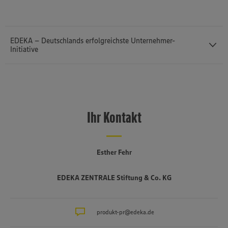
EDEKA – Deutschlands erfolgreichste Unternehmer-
Initiative
Das Profil des mittelständisch und genossenschaftlich geprägten
EDEKA-Verbunds basiert auf dem erfolgreichen Zusammenspiel
dreier Stufen: Bundesweit verleihen rund 3.200 selbstständige
Ihr Kontakt
Kaufleute EDEKA ein Gesicht. Sie übernehmen auf
Einzelhandelsebene die Rolle des Nahversorgers, der für
Lebensmittelqualität und Genuss steht. Unterstützt werden sie von
sechs regionalen Großhandelsbetrieben, die täglich frische Ware in
Esther Fehr
die EDEKA-Märkte liefern und darüber hinaus von Vertriebs- bis zu
Expansionsthemen an ihrer Seite stehen. Die Koordination der
EDEKA ZENTRALE Stiftung & Co. KG
EDEKA-Strategie erfolgt in der Hamburger EDEKA-Zentrale. Sie
steuert das nationale Warengeschäft ebenso wie die erfolgreiche
Kampagne „Wir ♥ Lebensmittel“ und gibt vielfältige Impulse zur
Realisierung verbundübergreifender Ziele. Mit dem
produkt-pr@edeka.de
Tochterunternehmen Netto Marken-Discount setzt sie darüber hinaus