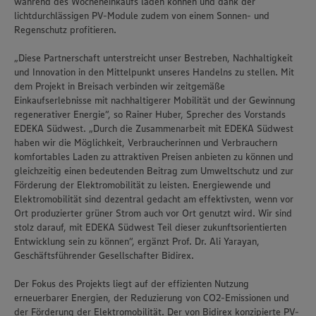
während des Wocheneinkaufs laden können und dank der
lichtdurchlässigen PV-Module zudem von einem Sonnen- und
Regenschutz profitieren.
„Diese Partnerschaft unterstreicht unser Bestreben, Nachhaltigkeit
und Innovation in den Mittelpunkt unseres Handelns zu stellen. Mit
dem Projekt in Breisach verbinden wir zeitgemäße
Einkaufserlebnisse mit nachhaltigerer Mobilität und der Gewinnung
regenerativer Energie“, so Rainer Huber, Sprecher des Vorstands
EDEKA Südwest. „Durch die Zusammenarbeit mit EDEKA Südwest
haben wir die Möglichkeit, Verbraucherinnen und Verbrauchern
komfortables Laden zu attraktiven Preisen anbieten zu können und
gleichzeitig einen bedeutenden Beitrag zum Umweltschutz und zur
Förderung der Elektromobilität zu leisten. Energiewende und
Elektromobilität sind dezentral gedacht am effektivsten, wenn vor
Ort produzierter grüner Strom auch vor Ort genutzt wird. Wir sind
stolz darauf, mit EDEKA Südwest Teil dieser zukunftsorientierten
Entwicklung sein zu können“, ergänzt Prof. Dr. Ali Yarayan,
Geschäftsführender Gesellschafter Bidirex.
Wir setzen Cookies und andere Technologien ein, um Ihnen
ein bestmögliches Nutzungserlebnis unserer Website zu
Der Fokus des Projekts liegt auf der effizienten Nutzung
ermöglichen. Wir verwenden Ihre Daten, um unsere
Website zu personalisieren und Ihnen möglichst relevante
erneuerbarer Energien, der Reduzierung von CO2-Emissionen und
Inhalte anzubieten. Ihre Einwilligung in die Nutzung von
der Förderung der Elektromobilität. Der von Bidirex konzipierte PV-