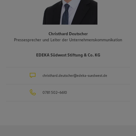
arbeitet EDEKA Südwest beispielsweise mit mehr als 1.500
Erzeugern und Lieferanten aus Bundesländern des Vertriebsgebiets
zusammen. Eine Auswahl an Partnerbetrieben der regionalen
Landwirtschaft im Überblick gibt es unter
www.zukunftleben.de/regionale-partnerschaften
. Der
Christhard Deutscher
Unternehmensverbund, inklusive des selbständigen Einzelhandels,
Pressesprecher und Leiter der Unternehmenskommunikation
ist mit rund 47.000 Mitarbeitenden, darunter etwa 3.400
Auszubildende in rund 40 Berufsbildern, einer der größten
Arbeitgeber und Ausbilder in der Region. Insgesamt etwa 10.000
EDEKA Südwest Stiftung & Co. KG
Mitarbeitende arbeiten an den Bedientheken für Fleisch und Wurst
sowie Käse, Fisch und Backwaren.
christhard.deutscher@edeka-suedwest.de
0781 502-6610