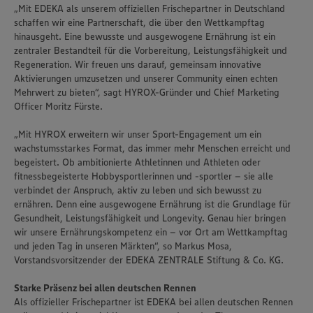
​​„Mit EDEKA als unserem offiziellen Frischepartner in Deutschland
schaffen wir eine Partnerschaft, die über den Wettkampftag
hinausgeht. Eine bewusste und ausgewogene Ernährung ist ein
zentraler Bestandteil für die Vorbereitung, Leistungsfähigkeit und
Regeneration. Wir freuen uns darauf, gemeinsam innovative
Aktivierungen umzusetzen und unserer Community einen echten
Mehrwert zu bieten“, ​sagt HYROX-Gründer​​​ und Chief Marketing
Officer​​​ Moritz Fürste.​​
​​„Mit HYROX erweitern wir unser Sport-Engagement um ein
wachstumsstarkes Format, das immer mehr Menschen erreicht und
begeistert. Ob ambitionierte Athletinnen und Athleten oder
fitnessbegeisterte Hobbysportlerinnen und -sportler – sie alle
verbindet der Anspruch, aktiv zu leben und sich bewusst zu
ernähren. Denn eine ausgewogene Ernährung ist die Grundlage für
Gesundheit, Leistungsfähigkeit und Longevity. Genau hier bringen
wir unsere Ernährungskompetenz ein – vor Ort am Wettkampftag
und jeden Tag in unseren Märkten“, ​so Markus Mosa,
Vorstandsvorsitzender der EDEKA ZENTRALE Stiftung & Co. KG.​​
Starke Präsenz bei allen deutschen Rennen
Als offizieller Frischepartner ist EDEKA bei allen deutschen Rennen