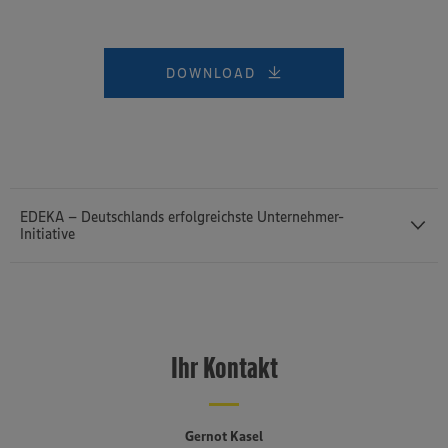
DOWNLOAD
EDEKA – Deutschlands erfolgreichste Unternehmer-
Initiative
Das Profil des mittelständisch und genossenschaftlich geprägten
EDEKA-Verbunds basiert auf dem erfolgreichen Zusammenspiel
dreier Stufen: Bundesweit verleihen rund 3.200 selbstständige
Ihr Kontakt
Kaufleute EDEKA ein Gesicht. Sie übernehmen auf
Einzelhandelsebene die Rolle des Nahversorgers, der für
Lebensmittelqualität und Genuss steht. Unterstützt werden sie von
sechs regionalen Großhandelsbetrieben, die täglich frische Ware in
Gernot Kasel