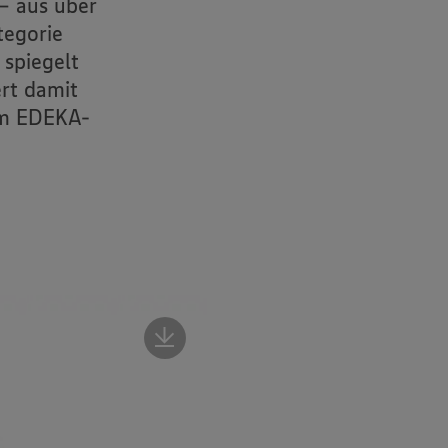
– aus über
tegorie
spiegelt
rt damit
im EDEKA-