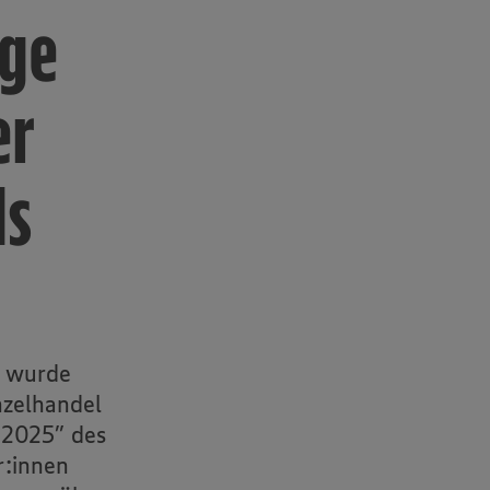
lge
er
ds
e wurde
nzelhandel
 2025” des
r:innen