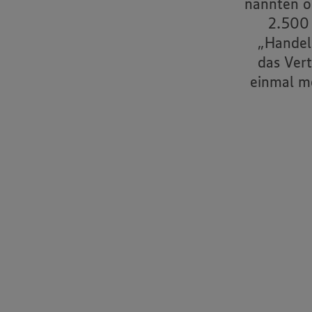
nannten o
2.500 
„Handel
das Ver
einmal m