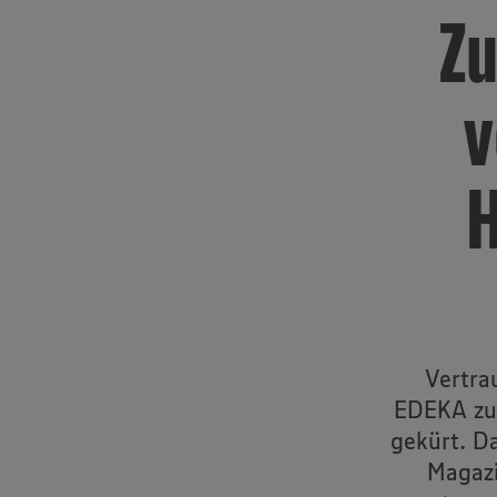
Zu
v
H
Vertra
EDEKA zur
gekürt. D
Magazi