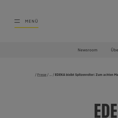
MENÜ
MENÜ
Newsroom
Übe
Presse
...
Pressemeldungen
EDEKA bleibt Spitzenreiter: Zum achten M
EDE