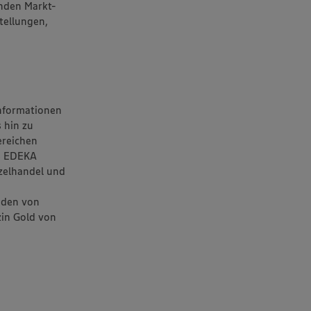
enden Markt-
stellungen,
Informationen
 hin zu
ereichen
ie EDEKA
zelhandel und
nden von
in Gold von