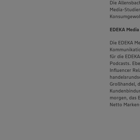
Die Allensbac
Media-Studien 
Konsumgewohn
EDEKA Media
Die EDEKA Med
Kommunikation
für die EDEKA
Podcasts. Ebe
Influencer Re
handelsrundsc
Großhandel, d
Kundenbindun
morgen, das 
Netto Marken