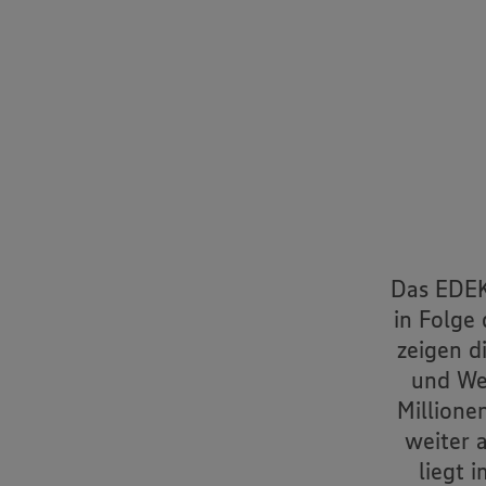
Das EDEK
in Folge
zeigen d
und Wer
Millione
weiter 
liegt 