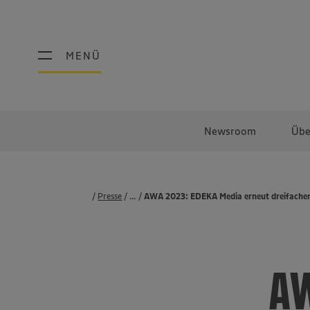
MENÜ
MENÜ
Newsroom
Übe
Presse
...
Pressemeldungen
AWA 2023: EDEKA Media erneut dreifacher
AW