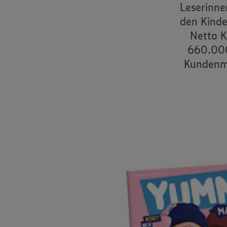
Leserinne
den Kinde
Netto K
660.000
Kundenma