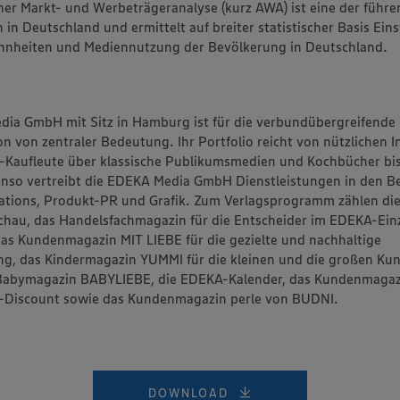
her Markt- und Werbeträgeranalyse (kurz AWA) ist eine der führ
in Deutschland und ermittelt auf breiter statistischer Basis Ein
heiten und Mediennutzung der Bevölkerung in Deutschland.
ia GmbH mit Sitz in Hamburg ist für die verbundübergreifende
 von zentraler Bedeutung. Ihr Portfolio reicht von nützlichen 
-Kauf­leute über klassische Publikumsmedien und Kochbücher bis
nso vertreibt die EDEKA Media GmbH Dienstleistungen in den B
lations, Produkt-PR und Grafik. Zum Verlagsprogramm zählen d
hau, das Handelsf­achmagazin für die Entscheider im EDEKA-Ein
as Kunden­magazin MIT LIEBE für die gezielte und nachhaltige
g, das Kindermagazin YUMMI für die kleinen und die großen Ku
Babymagazin BABYLIEBE, die EDEKA-Kalender, das Kundenmagaz
-Discount sowie das Kundenmagazin perle von BUDNI.
DOWNLOAD