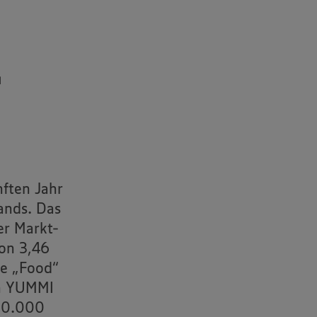
r
ften Jahr
ands. Das
er Markt-
von 3,46
ie „Food“
in YUMMI
800.000