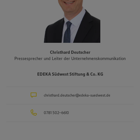
Weinkeller und der Fischwarenspezialist Frischkost. Einer der
Schwerpunkte des Sortiments der Märkte liegt auf Produkten aus
der Region. Im Rahmen der Regionalmarke „Unsere Heimat“
arbeitet EDEKA Südwest beispielsweise mit mehr als 1.500
Erzeugern und Lieferanten aus Bundesländern des Vertriebsgebiets
zusammen. Eine Auswahl an Partnerbetrieben der regionalen
Landwirtschaft im Überblick gibt es unter
www.zukunftleben.de/regionale-partnerschaften
. Der
Christhard Deutscher
Unternehmensverbund, inklusive des selbständigen Einzelhandels,
Pressesprecher und Leiter der Unternehmenskommunikation
ist mit rund 47.000 Mitarbeitenden, darunter etwa 3.400
Auszubildende in rund 40 Berufsbildern, einer der größten
Arbeitgeber und Ausbilder in der Region. Insgesamt etwa 10.000
EDEKA Südwest Stiftung & Co. KG
Mitarbeitende arbeiten an den Bedientheken für Fleisch und Wurst
sowie Käse, Fisch und Backwaren.
christhard.deutscher@edeka-suedwest.de
0781 502-6610