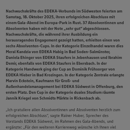
Nachwuchskräfte des EDEKA-Verbunds im Südwesten feierten am
Samstag, 18. Oktober 2025, ihren erfolgreichen Abschluss mit
einem Gala-Abend im Europa-Park in Rust. 37 Absolventinnen und
Absolventen haben mit der Note „sehr gut“ abgeschlossen.
Nachwuchskräfte, die während ihrer Ausbildung ein
herausragendes Engagement gezeigt hatten, erhielten einen von
sechs Absolventen-Cups. In der Kategorie Einzelhandel waren dies
Meral Kandzia von EDEKA Habig in Bad Soden-Salmünster,
Daniela Ehinger von EDEKA Staufers in Jebenhausen und Ibrahim
Demir, ebenfalls von EDEKA Staufers in Ebersbach. In der
Kategorie Handwerk ging der Cup an Dominik Frühsorger von
EDEKA Hieber in Bad Krozingen. In der Kategorie Zentrale erlangte
Marvin Eckstein, Kaufmann für Groß- und
Außenhandelsmanagement bei EDEKA Südwest in Offenburg, den
ersten Platz. Den Cup in der Kategorie duales Studium räumte
Jannik Kriegel von Schmidts Märkte in Rickenbach ab.
„Ich gratuliere allen Absolventinnen und Absolventen herzlich zum
erfolgreichen Abschluss“, sagte Rainer Huber, Sprecher des
Vorstands EDEKA Südwest, im Rahmen des Gala-Abends, und
ergänzte: „Für den weiteren Karriereweg wünsche ich Ihnen viel