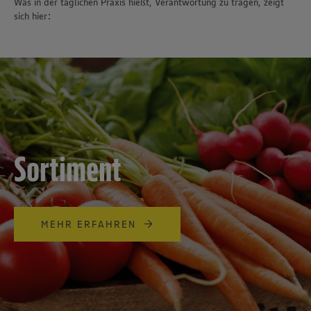
Was in der täglichen Praxis hießt, Verantwortung zu tragen, zeigt
sich hier:
Sortiment
MEHR ERFAHREN
Wir setzen Cookies und andere Technologien ein, um Ihnen
ein bestmögliches Nutzungserlebnis unserer Website zu
ermöglichen. Wir verwenden Ihre Daten, um unsere
Website zu personalisieren und Ihnen möglichst relevante
Inhalte anzubieten. Ihre Einwilligung in die Nutzung von