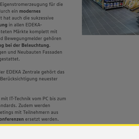
 Eigenstromerzeugung für die
durch ein
modernes
t hat auch die sukzessive
tung
in allen EDEKA-
hteten Märkte komplett mit
und Bewegungmelder gehören
g bei der Beleuchtung
.
gen und Neubauten Fassaden
estattet.
der EDEKA Zentrale gehört das
 Berücksichtigung neuester
 mit IT-Technik vom PC bis zum
tandards. Zudem werden
eetings mit Teilnehmern aus
onferenzen
ersetzt werden.
dschreiben und Beiträgen im
igkeitsthemen von der