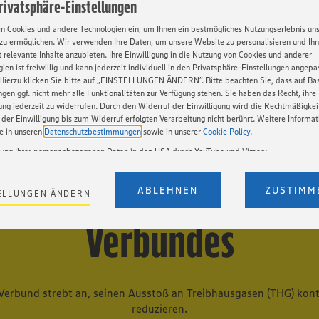
Privatsphäre-Einstellungen
 Mitarbeiter zunehmend für
en Cookies und andere Technologien ein, um Ihnen ein bestmögliches Nutzungserlebnis un
. Ebenso werden spezielle
zu ermöglichen. Wir verwenden Ihre Daten, um unsere Website zu personalisieren und Ih
. Selbstverständlich ergänzt
 relevante Inhalte anzubieten. Ihre Einwilligung in die Nutzung von Cookies und anderer
ets um Modelle mit modernster
ien ist freiwillig und kann jederzeit individuell in den Privatsphäre-Einstellungen angepa
Hierzu klicken Sie bitte auf „EINSTELLUNGEN ÄNDERN”. Bitte beachten Sie, dass auf Basi
ngen ggf. nicht mehr alle Funktionalitäten zur Verfügung stehen. Sie haben das Recht, ihre
gung jederzeit zu widerrufen. Durch den Widerruf der Einwilligung wird die Rechtmäßigkei
der Einwilligung bis zum Widerruf erfolgten Verarbeitung nicht berührt. Weitere Informa
ie in unseren
Datenschutzbestimmungen
sowie in unserer
Cookie Policy
.
tung Ihrer personenbezogenen Daten in den USA durch YouTube und Vimeo:
en auf unserer Webseite Videos von YouTube und Vimeo ein. Wenn Sie auf „Zustimmen” k
e Klimabilanz des EDE
Einstellungen bezüglich YouTube und Vimeo zu ändern, willigen Sie im Sinne des Art. 49 A
ABLEHNEN
ZUSTIMM
ELLUNGEN ÄNDERN
t. a) DSGVO ein, dass Ihre Daten (IP-Adresse, Zeitstempel, ggf. Nutzerverhalten auf unserer
) an die Anbieter der Dienste YouTube und Vimeo in den USA übermittelt und dort verarb
Verbundes
Der EuGH sieht die USA als Land mit einem nach europäischen Standards nicht angemes
utzniveau an. Es besteht das Risiko eines Zugriffs durch US-amerikanische Behörden. Z
r nicht genau, wie die Anbieter der genannten Dienste Ihre Daten verarbeiten. Weitere
ionen zur Nutzung der Dienste finden Sie in unseren Datenschutzhinweisen sowie in unser
nter den Stichworten „YouTube” und „Vimeo”.
erbund strebt an, seinen Ausstoß an Treibhausgasen (THG) konti
reduzieren.