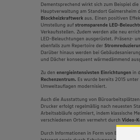
Dementsprechend wirkt sich zum Beispiel die
Hauptverwaltung am Standort Gaimersheim 
Blockheizkraftwerk
aus. Einen positiven Effek
Umstellung auf
stromsparende LED-Beleuch
Verkaufsstellen. Zudem werden alle neu erric
LED-Beleuchtungen ausgerüstet. Präsenz- 
ebenfalls zum Repertoire der
Stromreduzierun
Darüber hinaus werden bei Gebäudesanierun
und Dächer konsequent wärmedämmend ausg
Zu den
energieintensivsten Einrichtungen
in 
Rechenzentrum.
Es wurde bereits 2015 unter
Umweltauflagen modernisiert.
Auch die Ausstattung von Büroarbeitsplätzen
Drucker erfolgt regelmäßig nach neuesten S
Arbeitsabläufe optimiert, indem klassische M
verschiedenen Orten vermehrt durch
Video-K
Durch Informationen in Form von E-Mail-Run
Intranet sowie durch Schulungen zu
Nachhalt