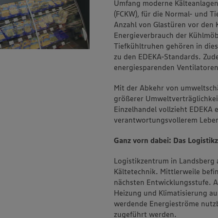
Umfang moderne Kälteanlagen,
(FCKW), für die Normal- und T
Anzahl von Glastüren vor den Kü
Energieverbrauch der Kühlmöbe
Tiefkühltruhen gehören in die
zu den EDEKA-Standards. Zude
energiesparenden Ventilatore
Mit der Abkehr von umweltsch
größerer Umweltverträglichkei
Einzelhandel vollzieht EDEKA e
verantwortungsvollerem Leben
Ganz vorn dabei: Das Logistik
Logistikzentrum in Landsberg 
Kältetechnik. Mittlerweile befi
nächsten Entwicklungsstufe. Al
Heizung und Klimatisierung au
werdende Energieströme nutzb
zugeführt werden.