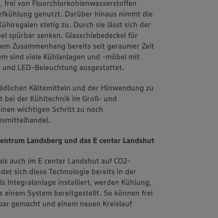
 frei von Fluorchlorkohlenwasserstoffen
iefkühlung genutzt. Darüber hinaus nimmt die
hlregalen stetig zu. Durch sie lässt sich der
l spürbar senken. Glasschiebedeckel für
sem Zusammenhang bereits seit geraumer Zeit
m sind viele Kühlanlagen und -möbel mit
n und LED-Beleuchtung ausgestattet.
ädlichen Kältemitteln und der Hinwendung zu
t bei der Kühltechnik im Groß- und
inen wichtigen Schritt zu noch
smittelhandel.
zentrum Landsberg und das E center Landshut
als auch im E center Landshut auf CO2-
ndet sich diese Technologie bereits in der
s Integralanlage installiert, werden Kühlung,
s einem System bereitgestellt. So können frei
ar gemacht und einem neuen Kreislauf