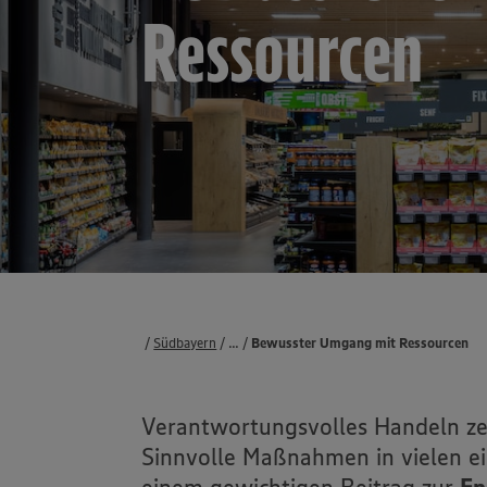
Ressourcen
Verpackungen
Apeel-Produkte
Mikroplastikfrei-Siegel
Südbayern
...
Verantwortung
Umwelt
Bewusster Umgang mit Ressourcen
Verantwortungsvolles Handeln ze
Sinnvolle Maßnahmen in vielen ei