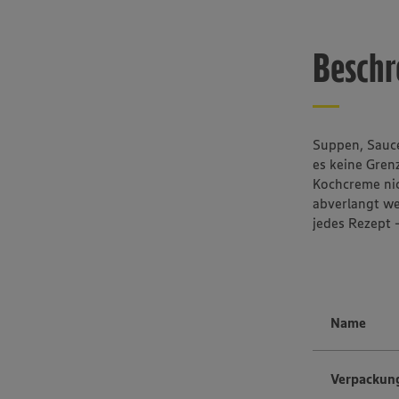
Beschr
Suppen, Sauce
es keine Gren
Kochcreme nic
abverlangt we
jedes Rezept 
Name
Verpackun