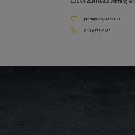
EDEKA ZENTRALE Stiftung & 
produkt-pr@edeka.de
040 6377-2182