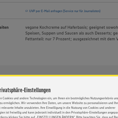
UVP per E-Mail anfragen (Service nur für Journalisten)
eiten
vegane Kochcreme auf Haferbasis; geeignet sowohl
Speisen, Suppen und Saucen als auch Desserts; ge
Fettanteil: nur 7 Prozent; ausgezeichnet mit dem
oads
Privatsphäre-Einstellungen
en Cookies und andere Technologien ein, um Ihnen ein bestmögliches Nutzungserlebnis un
zu ermöglichen. Wir verwenden Ihre Daten, um unsere Website zu personalisieren und Ih
Format
Auflösung
Größe
 relevante Inhalte anzubieten. Ihre Einwilligung in die Nutzung von Cookies und anderer
ien ist freiwillig und kann jederzeit individuell in den Privatsphäre-Einstellungen angepa
JPG
178px x 600px
123 kB
Download
Hierzu klicken Sie bitte auf „EINSTELLUNGEN ÄNDERN”. Bitte beachten Sie, dass auf Basi