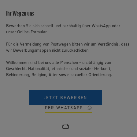
Ihr Weg zu uns
Bewerben Sie sich schnell und nachhaltig über WhatsApp oder
unser Online-Formular.
Für die Vermeidung von Postwegen bitten wir um Verständnis, dass
wir Bewerbungsmappen nicht zurückschicken.
Willkommen sind bei uns alle Menschen - unabhängig von
Geschlecht, Nationalität, ethnischer und sozialer Herkunft,
Behinderung, Religion, Alter sowie sexueller Orientierung.
JETZT BEWERBEN
PER WHATSAPP
Wir setzen Cookies und andere Technologien ein, um Ihnen
ein bestmögliches Nutzungserlebnis unserer Website zu
ermöglichen. Wir verwenden Ihre Daten, um unsere