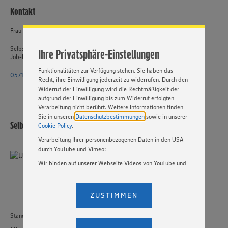
Website zu personalisieren und Ihnen möglichst relevante
Kontakt
Inhalte anzubieten. Ihre Einwilligung in die Nutzung von
Cookies und anderer Technologien ist freiwillig und kann
Frau Knoop
jederzeit individuell in den Privatsphäre-Einstellungen
angepasst werden. Hierzu klicken Sie bitte auf
Selbstständiger Einzelhandel
Ihre Privatsphäre-Einstellungen
„EINSTELLUNGEN ÄNDERN”. Bitte beachten Sie, dass auf
Job-ID: 62773
Basis Ihrer Einstellungen ggf. nicht mehr alle
Funktionalitäten zur Verfügung stehen. Sie haben das
0571 - 802 2141
Recht, ihre Einwilligung jederzeit zu widerrufen. Durch den
Widerruf der Einwilligung wird die Rechtmäßigkeit der
aufgrund der Einwilligung bis zum Widerruf erfolgten
Verarbeitung nicht berührt. Weitere Informationen finden
Sie in unseren
Datenschutzbestimmungen
sowie in unserer
Selbstständiger Einzelhandel
Cookie Policy
.
Verarbeitung Ihrer personenbezogenen Daten in den USA
durch YouTube und Vimeo:
Wir binden auf unserer Webseite Videos von YouTube und
Vimeo ein. Wenn Sie auf „Zustimmen” klicken, ohne die
Einstellungen bezüglich YouTube und Vimeo zu ändern,
willigen Sie im Sinne des Art. 49 Abs. 1 Satz 1 lit. a) DSGVO
ZUSTIMMEN
ein, dass Ihre Daten (IP-Adresse, Zeitstempel, ggf.
Nutzerverhalten auf unserer Webseite) an die Anbieter der
Standort
Dienste YouTube und Vimeo in den USA übermittelt und
dort verarbeitet werden. Der EuGH sieht die USA als Land