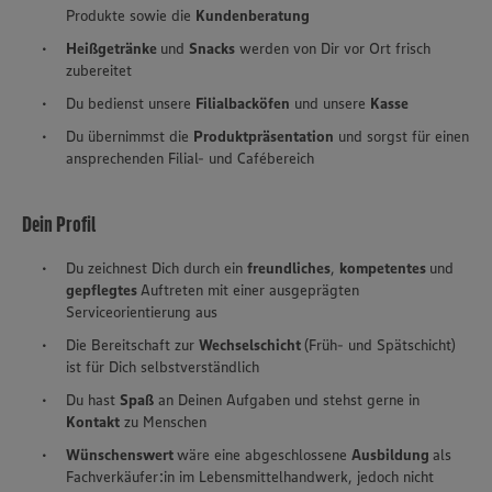
Produkte sowie die
Kundenberatung
Heißgetränke
und
Snacks
werden von Dir vor Ort frisch
zubereitet
Du bedienst unsere
Filialbacköfen
und unsere
Kasse
Du übernimmst die
Produktpräsentation
und sorgst für einen
ansprechenden Filial- und Cafébereich
Dein Profil
Du zeichnest Dich durch ein
freundliches
,
kompetentes
und
gepflegtes
Auftreten mit einer ausgeprägten
Serviceorientierung aus
Die Bereitschaft zur
Wechselschicht
(Früh- und Spätschicht)
ist für Dich selbstverständlich
Du hast
Spaß
an Deinen Aufgaben und stehst gerne in
Kontakt
zu Menschen
Wünschenswert
wäre eine abgeschlossene
Ausbildung
als
Fachverkäufer:in im Lebensmittelhandwerk, jedoch nicht