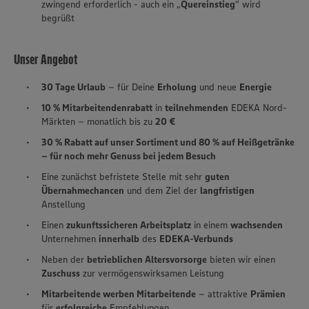
zwingend erforderlich - auch ein „
Quereinstieg
“ wird
begrüßt
Unser Angebot
30 Tage Urlaub
– für Deine
Erholung
und neue
Energie
10 % Mitarbeitendenrabatt
in
teilnehmenden
EDEKA Nord-
Märkten – monatlich bis zu
20 €
30 % Rabatt auf unser Sortiment und 80 % auf Heißgetränke
– für noch mehr Genuss bei jedem Besuch
Eine zunächst befristete Stelle mit sehr
guten
Übernahmechancen
und dem Ziel der
langfristigen
Anstellung
Einen
zukunftssicheren Arbeitsplatz
in einem
wachsenden
Unternehmen
innerhalb
des
EDEKA-Verbunds
Neben der
betrieblichen Altersvorsorge
bieten wir einen
Zuschuss
zur vermögenswirksamen Leistung
Mitarbeitende werben Mitarbeitende
– attraktive
Prämien
für
erfolgreiche
Empfehlungen