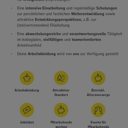
Eine
intensive Einarbeitung
und regelmäßige
Schulungen
zur persönlichen und fachlichen
Weiterentwicklung
sowie
attraktive
Entwicklungsperspektiven,
z.B. zur
(stellvertretenden) Filialleitung
Eine
abwechslungsreiche
und
verantwortungsvolle
Tätigkeit
im kollegialen,
vielfältigen
und
teamorientierten
Arbeitsumfeld
Deine
Arbeitskleidung
wird von
uns
zur Verfügung gestellt
Arbeitskleidung
Attraktiver
Betriebl.
Standort
Altersvorsorge
Wir setzen Cookies und andere Technologien ein, um Ihnen
ein bestmögliches Nutzungserlebnis unserer Website zu
Jobticket
Mitarbeitende
Events für
ermöglichen. Wir verwenden Ihre Daten, um unsere
werben
Mitarbeitende