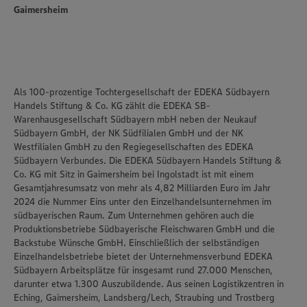
unseren Datenschutzhinweisen sowie in unserer Cookie
Gaimersheim
Policy unter den Stichworten „YouTube” und „Vimeo”.
Als 100-prozentige Tochtergesellschaft der EDEKA Südbayern
Handels Stiftung & Co. KG zählt die EDEKA SB-
Warenhausgesellschaft Südbayern mbH neben der Neukauf
Südbayern GmbH, der NK Südfilialen GmbH und der NK
Westfilialen GmbH zu den Regiegesellschaften des EDEKA
Südbayern Verbundes. Die EDEKA Südbayern Handels Stiftung &
Co. KG mit Sitz in Gaimersheim bei Ingolstadt ist mit einem
Gesamtjahresumsatz von mehr als 4,82 Milliarden Euro im Jahr
2024 die Nummer Eins unter den Einzelhandelsunternehmen im
südbayerischen Raum. Zum Unternehmen gehören auch die
Produktionsbetriebe Südbayerische Fleischwaren GmbH und die
Backstube Wünsche GmbH. Einschließlich der selbständigen
Einzelhandelsbetriebe bietet der Unternehmensverbund EDEKA
Südbayern Arbeitsplätze für insgesamt rund 27.000 Menschen,
darunter etwa 1.300 Auszubildende. Aus seinen Logistikzentren in
Eching, Gaimersheim, Landsberg/Lech, Straubing und Trostberg