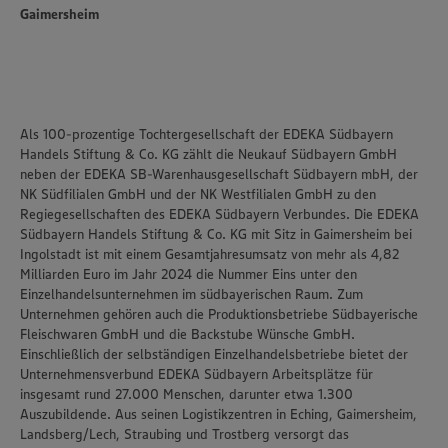
unseren Datenschutzhinweisen sowie in unserer Cookie
Gaimersheim
Policy unter den Stichworten „YouTube” und „Vimeo”.
Als 100-prozentige Tochtergesellschaft der EDEKA Südbayern
Handels Stiftung & Co. KG zählt die Neukauf Südbayern GmbH
neben der EDEKA SB-Warenhausgesellschaft Südbayern mbH, der
NK Südfilialen GmbH und der NK Westfilialen GmbH zu den
Regiegesellschaften des EDEKA Südbayern Verbundes. Die EDEKA
Südbayern Handels Stiftung & Co. KG mit Sitz in Gaimersheim bei
Ingolstadt ist mit einem Gesamtjahresumsatz von mehr als 4,82
Milliarden Euro im Jahr 2024 die Nummer Eins unter den
Einzelhandelsunternehmen im südbayerischen Raum. Zum
Unternehmen gehören auch die Produktionsbetriebe Südbayerische
Fleischwaren GmbH und die Backstube Wünsche GmbH.
Einschließlich der selbständigen Einzelhandelsbetriebe bietet der
Unternehmensverbund EDEKA Südbayern Arbeitsplätze für
insgesamt rund 27.000 Menschen, darunter etwa 1.300
Auszubildende. Aus seinen Logistikzentren in Eching, Gaimersheim,
Landsberg/Lech, Straubing und Trostberg versorgt das