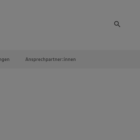
ngen
Ansprechpartner:innen
Mitarbeiter:innen
EDEKA Campus
Digitales Lernen
Veranstaltungen &
Wettbewerbe