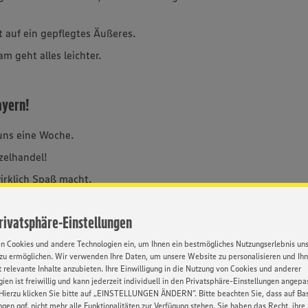
t auf ein gepflegtes Äußeres.
 geht alles leichter.
ayern!
 uns eine Woche.
zelhandel!
irklich Spaß macht.
.
Privatsphäre-Einstellungen
cher in den Bauch.
en Cookies und andere Technologien ein, um Ihnen ein bestmögliches Nutzungserlebnis un
zu ermöglichen. Wir verwenden Ihre Daten, um unsere Website zu personalisieren und Ih
 relevante Inhalte anzubieten. Ihre Einwilligung in die Nutzung von Cookies und anderer
ien ist freiwillig und kann jederzeit individuell in den Privatsphäre-Einstellungen angepa
Hierzu klicken Sie bitte auf „EINSTELLUNGEN ÄNDERN”. Bitte beachten Sie, dass auf Basi
ngen ggf. nicht mehr alle Funktionalitäten zur Verfügung stehen. Sie haben das Recht, ihre