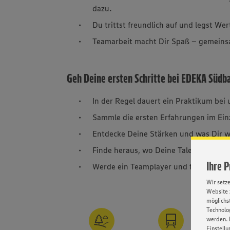
dazu.
Du trittst freundlich auf und legst Wer
Teamarbeit macht Dir Spaß – gemeinsam
Geh Deine ersten Schritte bei EDEKA Südb
In der Regel dauert ein Praktikum bei
Sammle die ersten Erfahrungen im Ein
Entdecke Deine Stärken und was Dir w
Finde heraus, wo Deine Talente liegen
Ihre 
Werde ein Teamplayer und frag uns Lö
Wir setz
Website 
möglichst
Technolog
werden. 
Einstellu