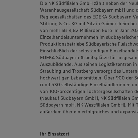
Die NK Südfilialen GmbH zählt neben der N
Warenhausgesellschaft Südbayern mbH und d
Regiegesellschaften des EDEKA Südbayern V
Stiftung & Co. KG mit Sitz in Gaimersheim be
von mehr als 4,82 Milliarden Euro im Jahr 2
Einzelhandelsunternehmen im südbayerisch
Produktionsbetriebe Südbayerische Fleisch
Einschließlich der selbständigen Einzelhand
EDEKA Südbayern Arbeitsplätze für insgesam
Auszubildende. Aus seinen Logistikzentren i
Straubing und Trostberg versorgt das Unter
hochwertigen Lebensmitteln. Über 900 der 
rund 530 selbständige Einzelhändlerinnen un
von 100-prozentigen Tochtergesellschaften d
(Neukauf Südbayern GmbH, NK Südfilialen G
Südbayern mbH, NK Westfilialen GmbH). Mit
außerdem über ein erfolgreiches und expansiv
Ihr Einsatzort