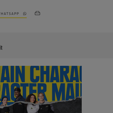
WHATSAPP
MEHR
it