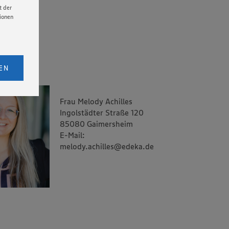
t der
tionen
licken,
bs. 1
EN
eitet
senen
Frau Melody Achilles
udem
Ingolstädter Straße 120
er Cookie
85080 Gaimersheim
E-Mail:
melody.achilles@edeka.de