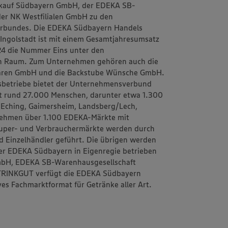
eukauf Südbayern GmbH, der EDEKA SB-
er NK Westfilialen GmbH zu den
erbundes. Die EDEKA Südbayern Handels
i Ingolstadt ist mit einem Gesamtjahresumsatz
024 die Nummer Eins unter den
en Raum. Zum Unternehmen gehören auch die
waren GmbH und die Backstube Wünsche GmbH.
elsbetriebe bietet der Unternehmensverbund
t rund 27.000 Menschen, darunter etwa 1.300
n Eching, Gaimersheim, Landsberg/Lech,
nehmen über 1.100 EDEKA-Märkte mit
Super- und Verbrauchermärkte werden durch
d Einzelhändler geführt. Die übrigen werden
er EDEKA Südbayern in Eigenregie betrieben
mbH, EDEKA SB-Warenhausgesellschaft
 TRINKGUT verfügt die EDEKA Südbayern
es Fachmarktformat für Getränke aller Art.