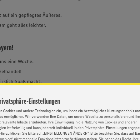
t auf ein gepflegtes Äußeres.
 geht alles leichter.
ayern!
 uns eine Woche.
zelhandel!
irklich Spaß macht.
.
Privatsphäre-Einstellungen
cher in den Bauch.
en Cookies und andere Technologien ein, um Ihnen ein bestmögliches Nutzungserlebnis un
zu ermöglichen. Wir verwenden Ihre Daten, um unsere Website zu personalisieren und Ih
 relevante Inhalte anzubieten. Ihre Einwilligung in die Nutzung von Cookies und anderer
ien ist freiwillig und kann jederzeit individuell in den Privatsphäre-Einstellungen angepa
Hierzu klicken Sie bitte auf „EINSTELLUNGEN ÄNDERN”. Bitte beachten Sie, dass auf Basi
ngen ggf. nicht mehr alle Funktionalitäten zur Verfügung stehen. Sie haben das Recht, ihre