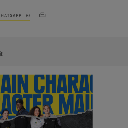
WHATSAPP
MEHR
it