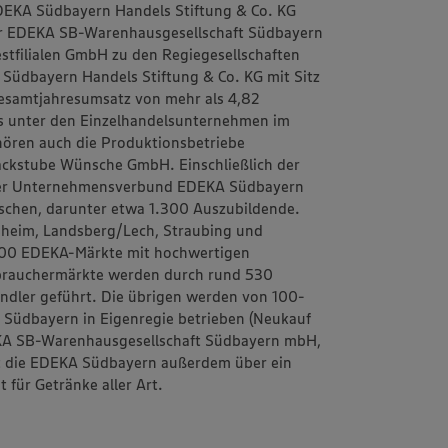
EDEKA Südbayern Handels Stiftung & Co. KG
r EDEKA SB-Warenhausgesellschaft Südbayern
tfilialen GmbH zu den Regiegesellschaften
üdbayern Handels Stiftung & Co. KG mit Sitz
 Gesamtjahresumsatz von mehr als 4,82
ns unter den Einzelhandelsunternehmen im
ren auch die Produktionsbetriebe
ckstube Wünsche GmbH. Einschließlich der
t der Unternehmensverbund EDEKA Südbayern
schen, darunter etwa 1.300 Auszubildende.
rsheim, Landsberg/Lech, Straubing und
.100 EDEKA-Märkte mit hochwertigen
rbrauchermärkte werden durch rund 530
ändler geführt. Die übrigen werden von 100-
 Südbayern in Eigenregie betrieben (Neukauf
KA SB-Warenhausgesellschaft Südbayern mbH,
t die EDEKA Südbayern außerdem über ein
 für Getränke aller Art.