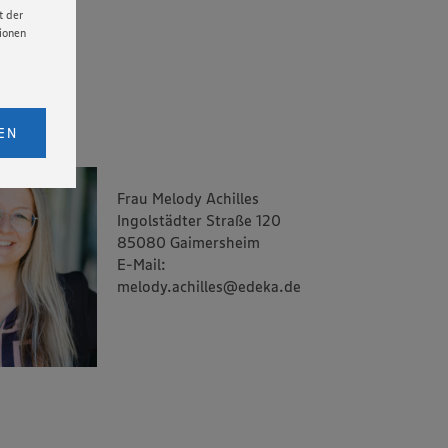
t der
tionen
licken,
bs. 1
EN
eitet
senen
Frau Melody Achilles
udem
Ingolstädter Straße 120
er Cookie
85080 Gaimersheim
E-Mail:
melody.achilles@edeka.de