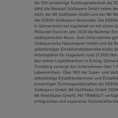
Als 100-prozentige Tochtergesellschaft der 
zählt die Neukauf Südbayern GmbH neben de
mbH, der NK Südfilialen GmbH und der NK Wes
des EDEKA Südbayern Verbundes. Die EDEKA S
in Gaimersheim bei Ingolstadt ist mit einem
Milliarden Euro im Jahr 2024 die Nummer Ei
südbayerischen Raum. Zum Unternehmen gehö
Südbayerische Fleischwaren GmbH und die Ba
selbständigen Einzelhandelsbetriebe biete
Arbeitsplätze für insgesamt rund 27.000 Men
Aus seinen Logistikzentren in Eching, Gaime
Trostberg versorgt das Unternehmen über 1
Lebensmitteln. Über 900 der Super- und Ve
selbständige Einzelhändlerinnen und Einzelh
prozentigen Tochtergesellschaften der EDEKA
Südbayern GmbH, NK Südfilialen GmbH, EDE
NK Westfilialen GmbH). Mit TRINKGUT verfüg
erfolgreiches und expansives Fachmarktformat