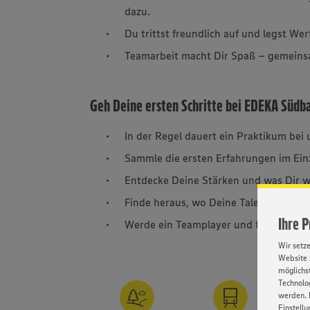
dazu.
Du trittst freundlich auf und legst Wer
Teamarbeit macht Dir Spaß – gemeinsam
Geh Deine ersten Schritte bei EDEKA Südb
In der Regel dauert ein Praktikum bei
Sammle die ersten Erfahrungen im Ein
Entdecke Deine Stärken und was Dir w
Finde heraus, wo Deine Talente liegen
Ihre 
Werde ein Teamplayer und frag uns Lö
Wir setz
Website 
möglichst
Technolog
werden. 
Einstellu