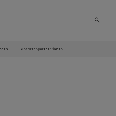
ngen
Ansprechpartner:innen
Mitarbeiter:innen
EDEKA Campus
Digitales Lernen
Veranstaltungen &
Wettbewerbe