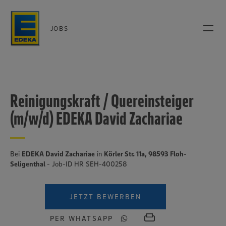
JOBS
Reinigungskraft / Quereinsteiger
(m/w/d) EDEKA David Zachariae
Bei
EDEKA David Zachariae
in
Körler Str. 11a, 98593 Floh-
Seligenthal
- Job-ID HR SEH-400258
JETZT BEWERBEN
PER WHATSAPP