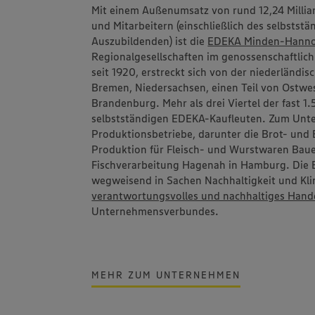
Mit einem Außenumsatz von rund 12,24 Millia
und Mitarbeitern (einschließlich des selbstst
Auszubildenden) ist die
EDEKA Minden-Hanno
Regionalgesellschaften im genossenschaftlic
seit 1920, erstreckt sich von der niederländi
Bremen, Niedersachsen, einen Teil von Ostwes
Brandenburg. Mehr als drei Viertel der fast 
selbstständigen EDEKA-Kaufleuten. Zum Un
Produktionsbetriebe, darunter die Brot- un
Produktion für Fleisch- und Wurstwaren
Bau
Fischverarbeitung
Hagenah
in Hamburg. Die 
wegweisend in Sachen Nachhaltigkeit und Klim
verantwortungsvolles und nachhaltiges Hand
Unternehmensverbundes.
MEHR ZUM UNTERNEHMEN