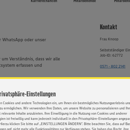
Karrierechancen
Mitarbeitende
Mitarbeit
Kontakt
er WhatsApp oder unser
Frau Knoop
Selbstständiger E
Job-ID: 62772
um Verständnis, dass wir alle
system erfassen und
0571 - 802 2141
bhängig von Geschlecht,
, Behinderung, Religion, Alter
Privatsphäre-Einstellungen
en Cookies und andere Technologien ein, um Ihnen ein bestmögliches Nutzungserlebnis un
zu ermöglichen. Wir verwenden Ihre Daten, um unsere Website zu personalisieren und Ih
 relevante Inhalte anzubieten. Ihre Einwilligung in die Nutzung von Cookies und anderer
ien ist freiwillig und kann jederzeit individuell in den Privatsphäre-Einstellungen angepa
HATSAPP
Hierzu klicken Sie bitte auf „EINSTELLUNGEN ÄNDERN”. Bitte beachten Sie, dass auf Basi
ngen ggf. nicht mehr alle Funktionalitäten zur Verfügung stehen. Sie haben das Recht, ihre