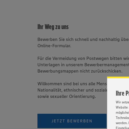
Ihr Weg zu uns
Bewerben Sie sich schnell und nachhaltig üb
Online-Formular.
Für die Vermeidung von Postwegen bitten wir 
Unterlagen in unserem Bewerbermanagement
Bewerbungsmappen nicht zurückschicken.
Willkommen sind bei uns alle Menschen - una
Nationalität, ethnischer und sozialer Herkunft
Ihre 
sowie sexueller Orientierung.
Wir setz
Website 
möglichst
Technolog
PER W
JETZT BEWERBEN
werden. 
Einstellu