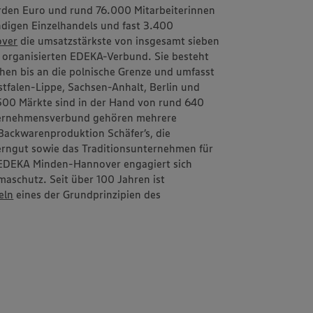
rden Euro und rund 76.000 Mitarbeiterinnen
ändigen Einzelhandels und fast 3.400
ver
die umsatzstärkste von insgesamt sieben
h organisierten EDEKA-Verbund. Sie besteht
schen bis an die polnische Grenze und umfasst
tfalen-Lippe, Sachsen-Anhalt, Berlin und
1.500 Märkte sind in der Hand von rund 640
ternehmensverbund gehören mehrere
d Backwarenproduktion
Schäfer’s
, die
erngut
sowie das Traditionsunternehmen für
EDEKA Minden-Hannover engagiert sich
aschutz. Seit über 100 Jahren ist
eln
eines der Grundprinzipien des