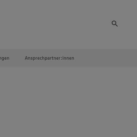
ngen
Ansprechpartner:innen
Mitarbeiter:innen
EDEKA Campus
Digitales Lernen
Veranstaltungen &
Wettbewerbe