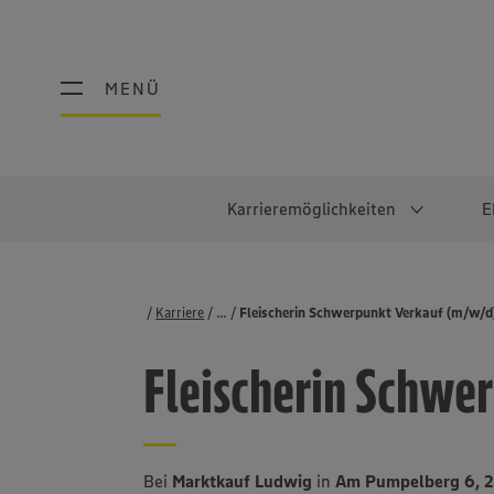
MENÜ
MENÜ
Karrieremöglichkeiten
E
Schüler:innen
Warum EDEKA?
Studierend
Berufe@ED
Karriere
...
Stellenbörse
Fleischerin Schwerpunkt Verkauf (m/w/d
Ausbildung & Duales Studium
Work-Life-Balance
Studentisches P
Einzelhandel
Fleischerin Schwe
Schülerpraktikum
Faires Gehalt
Abschlussarbeit
Lebensmittelpro
Diversität
Werkstudierende
Lager & Logistik
Noch Fragen?
IT
Bei
Marktkauf Ludwig
in
Am Pumpelberg 6, 2