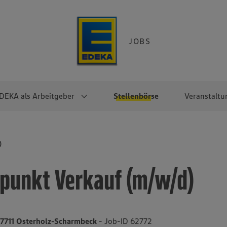
JOBS
DEKA als Arbeitgeber
Stellenbörse
Veranstaltu
e
EKA
Berufseinsteiger:innen
Arbeitgeber im
Berufserfahrene
)
Überblick
raktikum
Traineeprogramme
Berufe@EDEKA
rpunkt Verkauf (m/w/d)
EDEKA-Zentrale
en
duktion
Direkteinstieg
Selbstständig mit EDEKA
EDEKA Fruchtkontor
ntätigkeit
Noch Fragen?
EDEKA Foodservice
EDEKA-
7711 Osterholz-Scharmbeck
- Job-ID 62772
Regionalgesellschaften