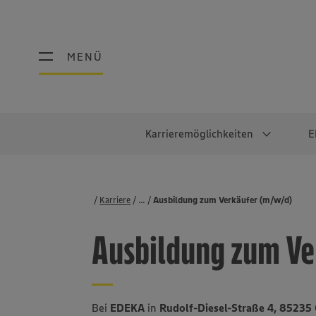
MENÜ
MENÜ
Karrieremöglichkeiten
E
Schüler:innen
Warum EDEKA?
Studierend
Berufe@ED
Karriere
...
Stellenbörse
Ausbildung zum Verkäufer (m/w/d)
Ausbildung & Duales Studium
Work-Life-Balance
Studentisches P
Einzelhandel
Ausbildung zum Ve
Schülerpraktikum
Faires Gehalt
Abschlussarbeit
Lebensmittelpro
Diversität
Werkstudierende
Lager & Logistik
Noch Fragen?
IT
Bei
EDEKA
in
Rudolf-Diesel-Straße 4, 8523