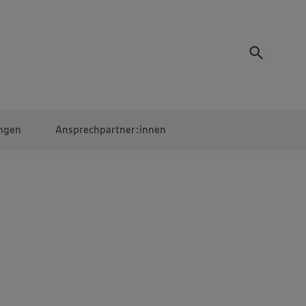
ngen
Ansprechpartner:innen
Mitarbeiter:innen
EDEKA Campus
Digitales Lernen
Veranstaltungen &
Wettbewerbe