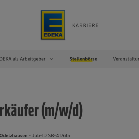
KARRIERE
DEKA als Arbeitgeber
Stellenbörse
Veranstaltu
e
EKA
Berufseinsteiger:innen
Arbeitgeber im
Berufserfahrene
Überblick
raktikum
Traineeprogramme
Berufe@EDEKA
rkäufer (m/w/d)
EDEKA-Zentrale
en
duktion
Direkteinstieg
Selbstständig mit EDEKA
EDEKA Fruchtkontor
ntätigkeit
Noch Fragen?
EDEKA Foodservice
EDEKA-
5 Odelzhausen
- Job-ID SB-417615
Regionalgesellschaften