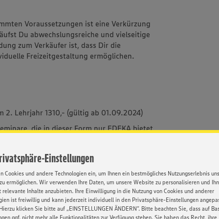
immten Voraussetzungen ist eine Verkürzung
äufst Du abwechslungsreiche und vielseitige
dung zum Verkäufer ist, dass Dir die
viduelle Freizeitgestaltung ermöglichen.
m 2. Lehrjahr 1310,- (gültig ab 01.09.2024)
eminare, die in dieser Form nur EDEKA bietet
ür die Praxis liefern.
sen wird immer
Privatsphäre-Einstellungen
ten – Mit Herz, Fleiß & unseren
en Cookies und andere Technologien ein, um Ihnen ein bestmögliches Nutzungserlebnis un
s alles werden
zu ermöglichen. Wir verwenden Ihre Daten, um unsere Website zu personalisieren und Ih
 relevante Inhalte anzubieten. Ihre Einwilligung in die Nutzung von Cookies und anderer
erne Dich selber kennen - die vielfältigen
ien ist freiwillig und kann jederzeit individuell in den Privatsphäre-Einstellungen angepa
ir, wer Du bist!
Hierzu klicken Sie bitte auf „EINSTELLUNGEN ÄNDERN”. Bitte beachten Sie, dass auf Basi
ngen ggf. nicht mehr alle Funktionalitäten zur Verfügung stehen. Sie haben das Recht, ihre